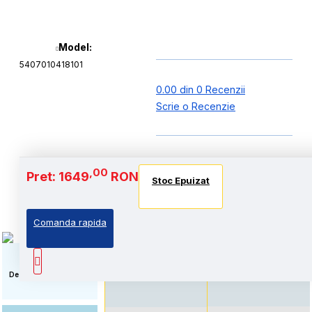
Model:
5407010418101
0.00 din 0 Recenzii
Scrie o Recenzie
Baterie si Autonomie
,00
Pret: 1649
RON
Stoc Epuizat
Stoc Epuizat
Stoc Epuizat
Comanda rapida
Autonomie extinsa, prin
Standard: Pret accesibil,
echiparea cu acumulator
prin echiparea cu
de capacitate marita
acumulator standard
Descriere