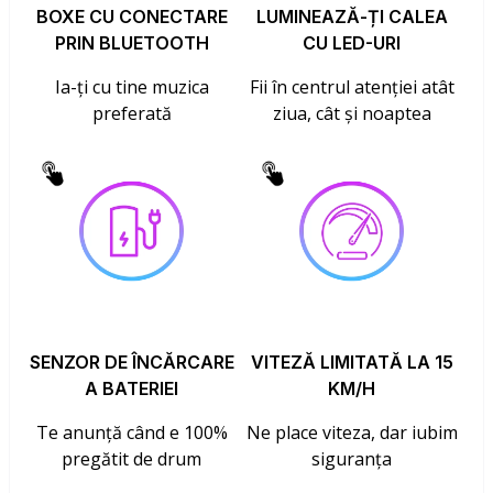
BOXE CU CONECTARE
LUMINEAZĂ-ȚI CALEA
PRIN BLUETOOTH
CU LED-URI
Ia-ți cu tine muzica
Fii în centrul atenției atât
preferată
ziua, cât și noaptea
SENZOR DE ÎNCĂRCARE
VITEZĂ LIMITATĂ LA 15
A BATERIEI
KM/H
Te anunță când e 100%
Ne place viteza, dar iubim
pregătit de drum
siguranța