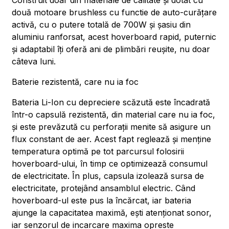
Construit doar din materiale de calitate și dotat cu
două motoare brushless cu functie de auto-curățare
activă, cu o putere totală de 700W și șasiu din
aluminiu ranforsat, acest hoverboard rapid, puternic
și adaptabil îți oferă ani de plimbări reușite, nu doar
câteva luni.
Baterie rezistentă, care nu ia foc
Bateria Li-Ion cu depreciere scăzută este încadrată
într-o capsulă rezistentă, din material care nu ia foc,
și este prevăzută cu perforații menite să asigure un
flux constant de aer. Acest fapt reglează și menține
temperatura optimă pe tot parcursul folosirii
hoverboard-ului, în timp ce optimizează consumul
de electricitate. În plus, capsula izolează sursa de
electricitate, protejând ansamblul electric. Când
hoverboard-ul este pus la încărcat, iar bateria
ajunge la capacitatea maximă, ești atenționat sonor,
iar senzorul de incarcare maxima opreste