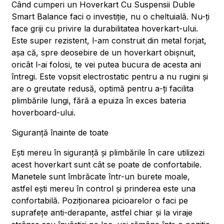
Când cumperi un Hoverkart Cu Suspensii Duble
Smart Balance faci o investiție, nu o cheltuială. Nu-ți
face griji cu privire la durabilitatea hoverkart-ului.
Este super rezistent, l-am construit din metal forjat,
așa că, spre deosebire de un hoverkart obișnuit,
oricât l-ai folosi, te vei putea bucura de acesta ani
întregi. Este vopsit electrostatic pentru a nu rugini și
are o greutate redusă, optimă pentru a-ți facilita
plimbările lungi, fără a epuiza în exces bateria
hoverboard-ului.
Siguranță înainte de toate
Ești mereu în siguranță și plimbările în care utilizezi
acest hoverkart sunt cât se poate de confortabile.
Manetele sunt îmbrăcate într-un burete moale,
astfel ești mereu în control și prinderea este una
confortabilă. Poziționarea picioarelor o faci pe
suprafețe anti-derapante, astfel chiar și la viraje