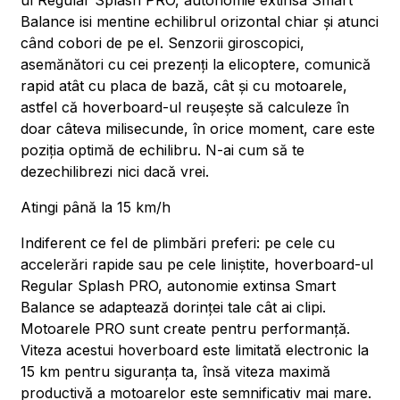
ul Regular Splash PRO, autonomie extinsa Smart
Balance isi mentine echilibrul orizontal chiar și atunci
când cobori de pe el. Senzorii giroscopici,
asemănători cu cei prezenți la elicoptere, comunică
rapid atât cu placa de bază, cât și cu motoarele,
astfel că hoverboard-ul reușește să calculeze în
doar câteva milisecunde, în orice moment, care este
poziția optimă de echilibru. N-ai cum să te
dezechilibrezi nici dacă vrei.
Atingi până la 15 km/h
Indiferent ce fel de plimbări preferi: pe cele cu
accelerări rapide sau pe cele liniștite, hoverboard-ul
Regular Splash PRO, autonomie extinsa Smart
Balance se adaptează dorinței tale cât ai clipi.
Motoarele PRO sunt create pentru performanță.
Viteza acestui hoverboard este limitată electronic la
15 km pentru siguranța ta, însă viteza maximă
productivă a motoarelor este semnificativ mai mare.