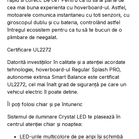
rapid si corect. De ce? Pentru ca tu sa ai parte de
cea mai buna experienta cu hoverboard-ul. Astfel,
motoarele comunica instantaneu cu toti senzorii, cu
giroscopul dublu și cu bateria, controlând astfel
întregul ecosistem pentru ca tu să te bucuri de o
plimbare de neegalat.
Certificare UL2272
Datorită investițiilor în calitate și a atenției acordate
tehnologiei, hoverboard-ul Regular Splash PRO,
autonomie extinsa Smart Balance este certificat
UL2272, cel mai înalt grad de siguranță pe care un
vehicul electric îl poate detine.
Îl poți folosi chiar și pe întuneric
Sistemul de iluminare Crystal LED te plasează în
centrul atenției chiar și noaptea:
LED-urile multicolore de pe aripi își schimbă