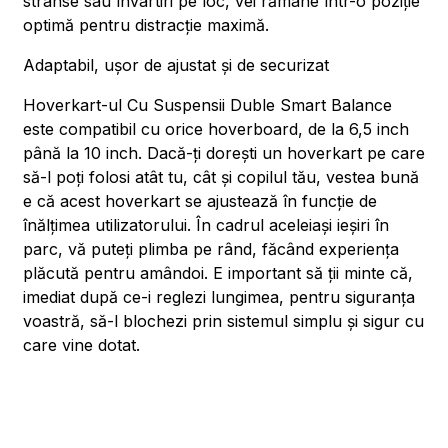
strânse sau învârtiri pe loc, vei rămâne într-o poziție
optimă pentru distracție maximă.
Adaptabil, ușor de ajustat și de securizat
Hoverkart-ul Cu Suspensii Duble Smart Balance
este compatibil cu orice hoverboard, de la 6,5 inch
până la 10 inch. Dacă-ți dorești un hoverkart pe care
să-l poți folosi atât tu, cât și copilul tău, vestea bună
e că acest hoverkart se ajustează în funcție de
înălțimea utilizatorului. În cadrul aceleiași ieșiri în
parc, vă puteți plimba pe rând, făcând experiența
plăcută pentru amândoi. E important să ții minte că,
imediat după ce-i reglezi lungimea, pentru siguranța
voastră, să-l blochezi prin sistemul simplu și sigur cu
care vine dotat.