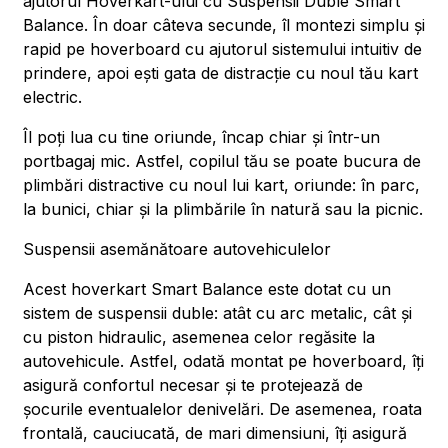
ajutorul Hoverkart-ului cu Suspensii Duble Smart
Balance. În doar câteva secunde, îl montezi simplu și
rapid pe hoverboard cu ajutorul sistemului intuitiv de
prindere, apoi ești gata de distracție cu noul tău kart
electric.
Îl poți lua cu tine oriunde, încap chiar și într-un
portbagaj mic. Astfel, copilul tău se poate bucura de
plimbări distractive cu noul lui kart, oriunde: în parc,
la bunici, chiar și la plimbările în natură sau la picnic.
Suspensii asemănătoare autovehiculelor
Acest hoverkart Smart Balance este dotat cu un
sistem de suspensii duble: atât cu arc metalic, cât și
cu piston hidraulic, asemenea celor regăsite la
autovehicule. Astfel, odată montat pe hoverboard, îți
asigură confortul necesar și te protejează de
șocurile eventualelor denivelări. De asemenea, roata
frontală, cauciucată, de mari dimensiuni, îți asigură