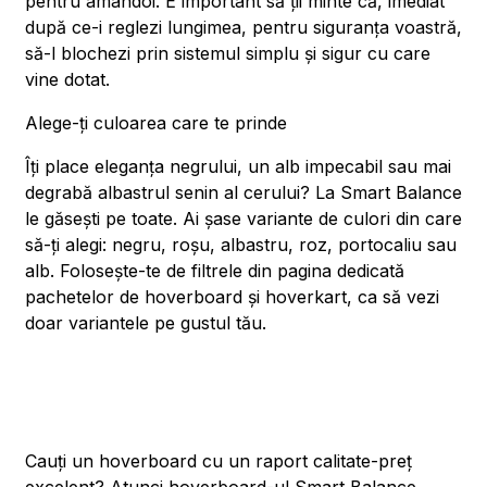
pentru amândoi. E important să ții minte că, imediat
după ce-i reglezi lungimea, pentru siguranța voastră,
să-l blochezi prin sistemul simplu și sigur cu care
vine dotat.
Alege-ți culoarea care te prinde
Îți place eleganța negrului, un alb impecabil sau mai
degrabă albastrul senin al cerului? La Smart Balance
le găsești pe toate. Ai șase variante de culori din care
să-ți alegi: negru, roșu, albastru, roz, portocaliu sau
alb. Folosește-te de filtrele din pagina dedicată
pachetelor de hoverboard și hoverkart, ca să vezi
doar variantele pe gustul tău.
Cauți un hoverboard cu un raport calitate-preț