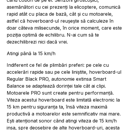
când cobori de pe el. Senzorii giroscopici,
asemănători cu cei prezenți la elicoptere, comunică
rapid atât cu placa de bază, cât și cu motoarele,
astfel că hoverboard-ul reușește să calculeze în
doar câteva milisecunde, în orice moment, care este
poziția optimă de echilibru. N-ai cum să te
dezechilibrezi nici dacă vrei.
Atingi până la 15 km/h
Indiferent ce fel de plimbări preferi: pe cele cu
accelerări rapide sau pe cele liniștite, hoverboard-ul
Regular Black PRO, autonomie extinsa Smart
Balance se adaptează dorinței tale cât ai clipi.
Motoarele PRO sunt create pentru performanță.
Viteza acestui hoverboard este limitată electronic la
15 km pentru siguranța ta, însă viteza maximă
productivă a motoarelor este semnificativ mai mare.
Ești atenționat sonor când atingi viteza de 15 km/h
insa, spre deosebire de alte hoverboard-uri, acesta