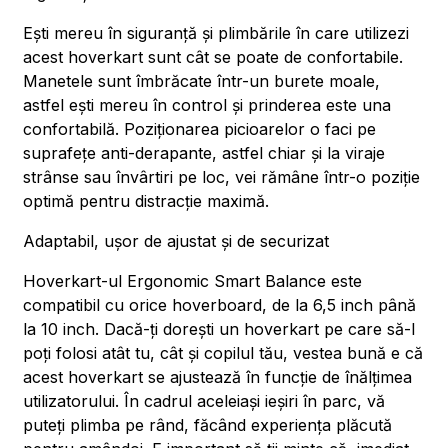
Ești mereu în siguranță și plimbările în care utilizezi
acest hoverkart sunt cât se poate de confortabile.
Manetele sunt îmbrăcate într-un burete moale,
astfel ești mereu în control și prinderea este una
confortabilă. Poziționarea picioarelor o faci pe
suprafețe anti-derapante, astfel chiar și la viraje
strânse sau învârtiri pe loc, vei rămâne într-o poziție
optimă pentru distracție maximă.
Adaptabil, ușor de ajustat și de securizat
Hoverkart-ul Ergonomic Smart Balance este
compatibil cu orice hoverboard, de la 6,5 inch până
la 10 inch. Dacă-ți dorești un hoverkart pe care să-l
poți folosi atât tu, cât și copilul tău, vestea bună e că
acest hoverkart se ajustează în funcție de înălțimea
utilizatorului. În cadrul aceleiași ieșiri în parc, vă
puteți plimba pe rând, făcând experiența plăcută