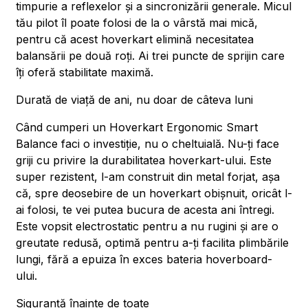
timpurie a reflexelor și a sincronizării generale. Micul
tău pilot îl poate folosi de la o vârstă mai mică,
pentru că acest hoverkart elimină necesitatea
balansării pe două roți. Ai trei puncte de sprijin care
îți oferă stabilitate maximă.
Durată de viață de ani, nu doar de câteva luni
Când cumperi un Hoverkart Ergonomic Smart
Balance faci o investiție, nu o cheltuială. Nu-ți face
griji cu privire la durabilitatea hoverkart-ului. Este
super rezistent, l-am construit din metal forjat, așa
că, spre deosebire de un hoverkart obișnuit, oricât l-
ai folosi, te vei putea bucura de acesta ani întregi.
Este vopsit electrostatic pentru a nu rugini și are o
greutate redusă, optimă pentru a-ți facilita plimbările
lungi, fără a epuiza în exces bateria hoverboard-
ului.
Siguranță înainte de toate