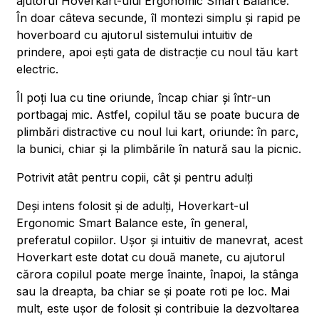
ajutorul Hoverkart-ului Ergonomic Smart Balance.
În doar câteva secunde, îl montezi simplu și rapid pe
hoverboard cu ajutorul sistemului intuitiv de
prindere, apoi ești gata de distracție cu noul tău kart
electric.
Îl poți lua cu tine oriunde, încap chiar și într-un
portbagaj mic. Astfel, copilul tău se poate bucura de
plimbări distractive cu noul lui kart, oriunde: în parc,
la bunici, chiar și la plimbările în natură sau la picnic.
Potrivit atât pentru copii, cât și pentru adulți
Deși intens folosit și de adulți, Hoverkart-ul
Ergonomic Smart Balance este, în general,
preferatul copiilor. Ușor și intuitiv de manevrat, acest
Hoverkart este dotat cu două manete, cu ajutorul
cărora copilul poate merge înainte, înapoi, la stânga
sau la dreapta, ba chiar se și poate roti pe loc. Mai
mult, este ușor de folosit și contribuie la dezvoltarea