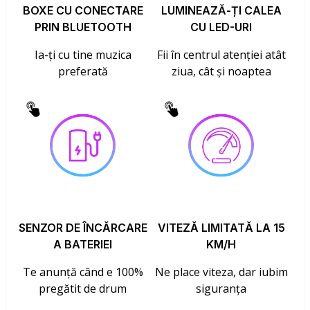
BOXE CU CONECTARE
LUMINEAZĂ-ȚI CALEA
PRIN BLUETOOTH
CU LED-URI
Ia-ți cu tine muzica
Fii în centrul atenției atât
preferată
ziua, cât și noaptea
SENZOR DE ÎNCĂRCARE
VITEZĂ LIMITATĂ LA 15
A BATERIEI
KM/H
Te anunță când e 100%
Ne place viteza, dar iubim
pregătit de drum
siguranța