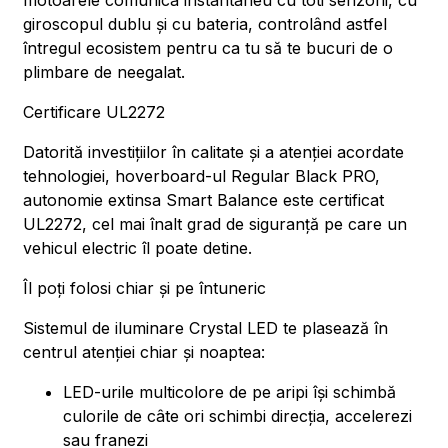
motoarele comunica instantaneu cu toti senzorii, cu
giroscopul dublu și cu bateria, controlând astfel
întregul ecosistem pentru ca tu să te bucuri de o
plimbare de neegalat.
Certificare UL2272
Datorită investițiilor în calitate și a atenției acordate
tehnologiei, hoverboard-ul Regular Black PRO,
autonomie extinsa Smart Balance este certificat
UL2272, cel mai înalt grad de siguranță pe care un
vehicul electric îl poate detine.
Îl poți folosi chiar și pe întuneric
Sistemul de iluminare Crystal LED te plasează în
centrul atenției chiar și noaptea:
LED-urile multicolore de pe aripi își schimbă
culorile de câte ori schimbi direcția, accelerezi
sau franezi