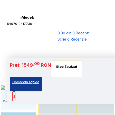
Model:
5407010417739
0.00 din 0 Recenzii
Scrie o Recenzie
Baterie si Autonomie
,00
Pret: 1549
RON
Stoc Epuizat
Stoc Epuizat
Stoc Epuizat
Comanda rapida
Autonomie extinsa, prin
Standard: Pret accesibil,
echiparea cu acumulator
prin echiparea cu
de capacitate marita
acumulator standard
Descriere