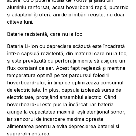
activă, cu o putere totală de 700W și șasiu din
aluminiu ranforsat, acest hoverboard rapid, puternic
și adaptabil îți oferă ani de plimbări reușite, nu doar
câteva luni.
Baterie rezistentă, care nu ia foc
Bateria Li-Ion cu depreciere scăzută este încadrată
într-o capsulă rezistentă, din material care nu ia foc,
și este prevăzută cu perforații menite să asigure un
flux constant de aer. Acest fapt reglează și menține
temperatura optimă pe tot parcursul folosirii
hoverboard-ului, în timp ce optimizează consumul
de electricitate. În plus, capsula izolează sursa de
electricitate, protejând ansamblul electric. Când
hoverboard-ul este pus la încărcat, iar bateria
ajunge la capacitatea maximă, ești atenționat sonor,
iar senzorul de incarcare maxima opreste
alimentarea pentru a evita deprecierea bateriei si
supra-alimentarea.