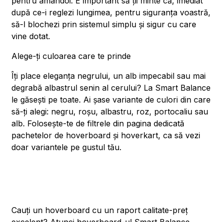
pentru amândoi. E important să ții minte că, imediat
după ce-i reglezi lungimea, pentru siguranța voastră,
să-l blochezi prin sistemul simplu și sigur cu care
vine dotat.
Alege-ți culoarea care te prinde
Îți place eleganța negrului, un alb impecabil sau mai
degrabă albastrul senin al cerului? La Smart Balance
le găsești pe toate. Ai șase variante de culori din care
să-ți alegi: negru, roșu, albastru, roz, portocaliu sau
alb. Folosește-te de filtrele din pagina dedicată
pachetelor de hoverboard și hoverkart, ca să vezi
doar variantele pe gustul tău.
Cauți un hoverboard cu un raport calitate-preț