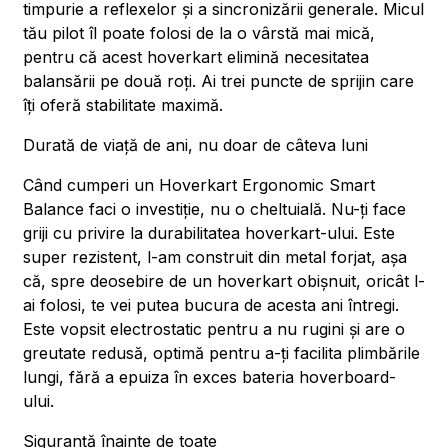
timpurie a reflexelor și a sincronizării generale. Micul
tău pilot îl poate folosi de la o vârstă mai mică,
pentru că acest hoverkart elimină necesitatea
balansării pe două roți. Ai trei puncte de sprijin care
îți oferă stabilitate maximă.
Durată de viață de ani, nu doar de câteva luni
Când cumperi un Hoverkart Ergonomic Smart
Balance faci o investiție, nu o cheltuială. Nu-ți face
griji cu privire la durabilitatea hoverkart-ului. Este
super rezistent, l-am construit din metal forjat, așa
că, spre deosebire de un hoverkart obișnuit, oricât l-
ai folosi, te vei putea bucura de acesta ani întregi.
Este vopsit electrostatic pentru a nu rugini și are o
greutate redusă, optimă pentru a-ți facilita plimbările
lungi, fără a epuiza în exces bateria hoverboard-
ului.
Siguranță înainte de toate