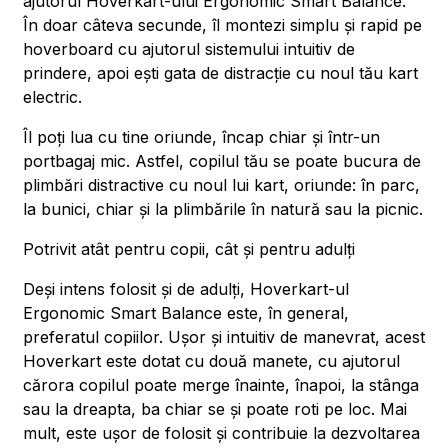
ajutorul Hoverkart-ului Ergonomic Smart Balance.
În doar câteva secunde, îl montezi simplu și rapid pe
hoverboard cu ajutorul sistemului intuitiv de
prindere, apoi ești gata de distracție cu noul tău kart
electric.
Îl poți lua cu tine oriunde, încap chiar și într-un
portbagaj mic. Astfel, copilul tău se poate bucura de
plimbări distractive cu noul lui kart, oriunde: în parc,
la bunici, chiar și la plimbările în natură sau la picnic.
Potrivit atât pentru copii, cât și pentru adulți
Deși intens folosit și de adulți, Hoverkart-ul
Ergonomic Smart Balance este, în general,
preferatul copiilor. Ușor și intuitiv de manevrat, acest
Hoverkart este dotat cu două manete, cu ajutorul
cărora copilul poate merge înainte, înapoi, la stânga
sau la dreapta, ba chiar se și poate roti pe loc. Mai
mult, este ușor de folosit și contribuie la dezvoltarea