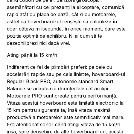
când cobori de pe el. Senzorii giroscopici,
asemănători cu cei prezenți la elicoptere, comunică
rapid atât cu placa de bază, cât și cu motoarele,
astfel că hoverboard-ul reușește să calculeze în
doar câteva milisecunde, în orice moment, care este
poziția optimă de echilibru. N-ai cum să te
dezechilibrezi nici dacă vrei.
Atingi până la 15 km/h
Indiferent ce fel de plimbări preferi: pe cele cu
accelerări rapide sau pe cele liniștite, hoverboard-ul
Regular Black PRO, autonomie standard Smart
Balance se adaptează dorinței tale cât ai clipi.
Motoarele PRO sunt create pentru performanță.
Viteza acestui hoverboard este limitată electronic la
15 km pentru siguranța ta, însă viteza maximă
productivă a motoarelor este semnificativ mai mare.
Ești atenționat sonor când atingi viteza de 15 km/h
insa, spre deosebire de alte hoverboard-uri, acesta