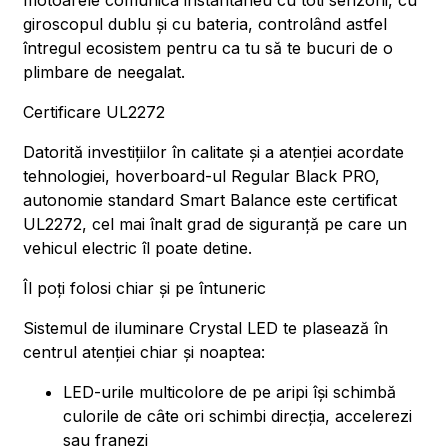
motoarele comunica instantaneu cu toti senzorii, cu
giroscopul dublu și cu bateria, controlând astfel
întregul ecosistem pentru ca tu să te bucuri de o
plimbare de neegalat.
Certificare UL2272
Datorită investițiilor în calitate și a atenției acordate
tehnologiei, hoverboard-ul Regular Black PRO,
autonomie standard Smart Balance este certificat
UL2272, cel mai înalt grad de siguranță pe care un
vehicul electric îl poate detine.
Îl poți folosi chiar și pe întuneric
Sistemul de iluminare Crystal LED te plasează în
centrul atenției chiar și noaptea:
LED-urile multicolore de pe aripi își schimbă
culorile de câte ori schimbi direcția, accelerezi
sau franezi