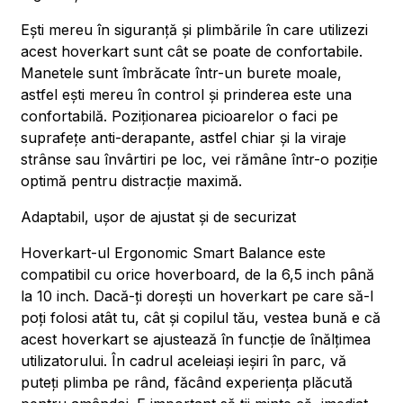
Ești mereu în siguranță și plimbările în care utilizezi
acest hoverkart sunt cât se poate de confortabile.
Manetele sunt îmbrăcate într-un burete moale,
astfel ești mereu în control și prinderea este una
confortabilă. Poziționarea picioarelor o faci pe
suprafețe anti-derapante, astfel chiar și la viraje
strânse sau învârtiri pe loc, vei rămâne într-o poziție
optimă pentru distracție maximă.
Adaptabil, ușor de ajustat și de securizat
Hoverkart-ul Ergonomic Smart Balance este
compatibil cu orice hoverboard, de la 6,5 inch până
la 10 inch. Dacă-ți dorești un hoverkart pe care să-l
poți folosi atât tu, cât și copilul tău, vestea bună e că
acest hoverkart se ajustează în funcție de înălțimea
utilizatorului. În cadrul aceleiași ieșiri în parc, vă
puteți plimba pe rând, făcând experiența plăcută