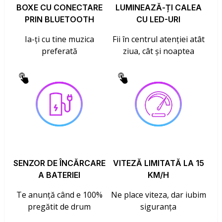
BOXE CU CONECTARE
LUMINEAZĂ-ȚI CALEA
PRIN BLUETOOTH
CU LED-URI
Ia-ți cu tine muzica
Fii în centrul atenției atât
preferată
ziua, cât și noaptea
SENZOR DE ÎNCĂRCARE
VITEZĂ LIMITATĂ LA 15
A BATERIEI
KM/H
Te anunță când e 100%
Ne place viteza, dar iubim
pregătit de drum
siguranța