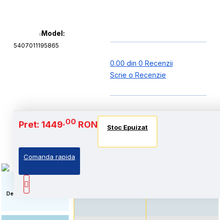
Model:
5407011195865
0.00 din 0 Recenzii
Scrie o Recenzie
Baterie si Autonomie
,00
Pret: 1449
RON
Stoc Epuizat
Stoc Epuizat
Stoc Epuizat
Comanda rapida
Standard: Pret accesibil,
Autonomie extinsa, prin
prin echiparea cu
echiparea cu acumulator
acumulator standard
de capacitate marita
Descriere