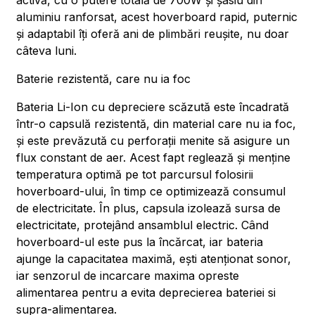
activă, cu o putere totală de 700W și șasiu din
aluminiu ranforsat, acest hoverboard rapid, puternic
și adaptabil îți oferă ani de plimbări reușite, nu doar
câteva luni.
Baterie rezistentă, care nu ia foc
Bateria Li-Ion cu depreciere scăzută este încadrată
într-o capsulă rezistentă, din material care nu ia foc,
și este prevăzută cu perforații menite să asigure un
flux constant de aer. Acest fapt reglează și menține
temperatura optimă pe tot parcursul folosirii
hoverboard-ului, în timp ce optimizează consumul
de electricitate. În plus, capsula izolează sursa de
electricitate, protejând ansamblul electric. Când
hoverboard-ul este pus la încărcat, iar bateria
ajunge la capacitatea maximă, ești atenționat sonor,
iar senzorul de incarcare maxima opreste
alimentarea pentru a evita deprecierea bateriei si
supra-alimentarea.