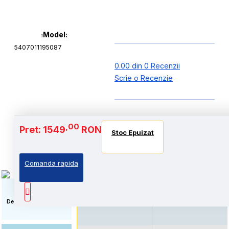
Model:
5407011195087
0.00 din 0 Recenzii
Scrie o Recenzie
Baterie si Autonomie
,00
Pret: 1549
RON
Stoc Epuizat
Stoc Epuizat
Stoc Epuizat
Comanda rapida
Autonomie extinsa, prin
Standard: Pret accesibil,
echiparea cu acumulator
prin echiparea cu
de capacitate marita
acumulator standard
Descriere