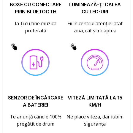
BOXE CU CONECTARE
LUMINEAZĂ-ȚI CALEA
PRIN BLUETOOTH
CU LED-URI
Ia-ți cu tine muzica
Fii în centrul atenției atât
preferată
ziua, cât și noaptea
SENZOR DE ÎNCĂRCARE
VITEZĂ LIMITATĂ LA 15
A BATERIEI
KM/H
Te anunță când e 100%
Ne place viteza, dar iubim
pregătit de drum
siguranța