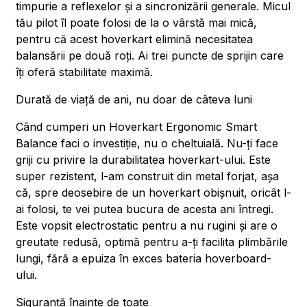
timpurie a reflexelor și a sincronizării generale. Micul
tău pilot îl poate folosi de la o vârstă mai mică,
pentru că acest hoverkart elimină necesitatea
balansării pe două roți. Ai trei puncte de sprijin care
îți oferă stabilitate maximă.
Durată de viață de ani, nu doar de câteva luni
Când cumperi un Hoverkart Ergonomic Smart
Balance faci o investiție, nu o cheltuială. Nu-ți face
griji cu privire la durabilitatea hoverkart-ului. Este
super rezistent, l-am construit din metal forjat, așa
că, spre deosebire de un hoverkart obișnuit, oricât l-
ai folosi, te vei putea bucura de acesta ani întregi.
Este vopsit electrostatic pentru a nu rugini și are o
greutate redusă, optimă pentru a-ți facilita plimbările
lungi, fără a epuiza în exces bateria hoverboard-
ului.
Siguranță înainte de toate