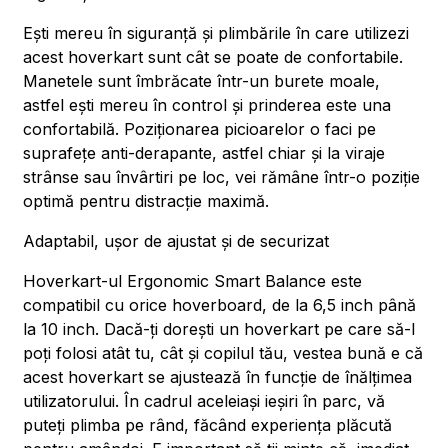
Ești mereu în siguranță și plimbările în care utilizezi
acest hoverkart sunt cât se poate de confortabile.
Manetele sunt îmbrăcate într-un burete moale,
astfel ești mereu în control și prinderea este una
confortabilă. Poziționarea picioarelor o faci pe
suprafețe anti-derapante, astfel chiar și la viraje
strânse sau învârtiri pe loc, vei rămâne într-o poziție
optimă pentru distracție maximă.
Adaptabil, ușor de ajustat și de securizat
Hoverkart-ul Ergonomic Smart Balance este
compatibil cu orice hoverboard, de la 6,5 inch până
la 10 inch. Dacă-ți dorești un hoverkart pe care să-l
poți folosi atât tu, cât și copilul tău, vestea bună e că
acest hoverkart se ajustează în funcție de înălțimea
utilizatorului. În cadrul aceleiași ieșiri în parc, vă
puteți plimba pe rând, făcând experiența plăcută