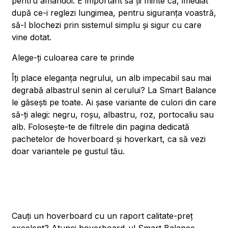
pentru amândoi. E important să ții minte că, imediat
după ce-i reglezi lungimea, pentru siguranța voastră,
să-l blochezi prin sistemul simplu și sigur cu care
vine dotat.
Alege-ți culoarea care te prinde
Îți place eleganța negrului, un alb impecabil sau mai
degrabă albastrul senin al cerului? La Smart Balance
le găsești pe toate. Ai șase variante de culori din care
să-ți alegi: negru, roșu, albastru, roz, portocaliu sau
alb. Folosește-te de filtrele din pagina dedicată
pachetelor de hoverboard și hoverkart, ca să vezi
doar variantele pe gustul tău.
Cauți un hoverboard cu un raport calitate-preț