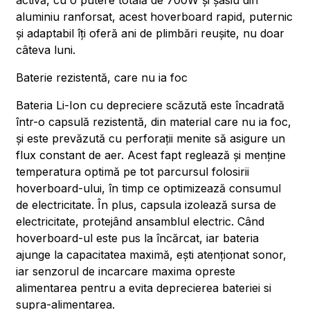
activă, cu o putere totală de 700W și șasiu din
aluminiu ranforsat, acest hoverboard rapid, puternic
și adaptabil îți oferă ani de plimbări reușite, nu doar
câteva luni.
Baterie rezistentă, care nu ia foc
Bateria Li-Ion cu depreciere scăzută este încadrată
într-o capsulă rezistentă, din material care nu ia foc,
și este prevăzută cu perforații menite să asigure un
flux constant de aer. Acest fapt reglează și menține
temperatura optimă pe tot parcursul folosirii
hoverboard-ului, în timp ce optimizează consumul
de electricitate. În plus, capsula izolează sursa de
electricitate, protejând ansamblul electric. Când
hoverboard-ul este pus la încărcat, iar bateria
ajunge la capacitatea maximă, ești atenționat sonor,
iar senzorul de incarcare maxima opreste
alimentarea pentru a evita deprecierea bateriei si
supra-alimentarea.