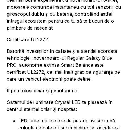
cea mai buna experienta cu hoverboard-ul. Astfel,
motoarele comunica instantaneu cu toti senzorii, cu
giroscopul dublu și cu bateria, controlând astfel
întregul ecosistem pentru ca tu să te bucuri de o
plimbare de neegalat.
Certificare UL2272
Datorită investițiilor în calitate și a atenției acordate
tehnologiei, hoverboard-ul Regular Galaxy Blue
PRO, autonomie extinsa Smart Balance este
certificat UL2272, cel mai înalt grad de siguranță pe
care un vehicul electric îl poate detine.
Îl poți folosi chiar și pe întuneric
Sistemul de iluminare Crystal LED te plasează în
centrul atenției chiar și noaptea:
LED-urile multicolore de pe aripi își schimbă
culorile de câte ori schimbi direcția, accelerezi