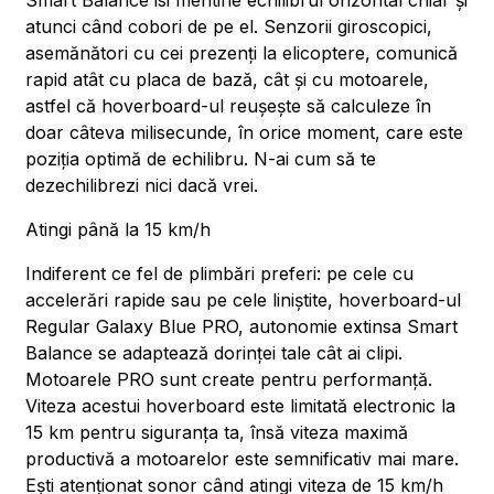
Smart Balance isi mentine echilibrul orizontal chiar și
atunci când cobori de pe el. Senzorii giroscopici,
asemănători cu cei prezenți la elicoptere, comunică
rapid atât cu placa de bază, cât și cu motoarele,
astfel că hoverboard-ul reușește să calculeze în
doar câteva milisecunde, în orice moment, care este
poziția optimă de echilibru. N-ai cum să te
dezechilibrezi nici dacă vrei.
Atingi până la 15 km/h
Indiferent ce fel de plimbări preferi: pe cele cu
accelerări rapide sau pe cele liniștite, hoverboard-ul
Regular Galaxy Blue PRO, autonomie extinsa Smart
Balance se adaptează dorinței tale cât ai clipi.
Motoarele PRO sunt create pentru performanță.
Viteza acestui hoverboard este limitată electronic la
15 km pentru siguranța ta, însă viteza maximă
productivă a motoarelor este semnificativ mai mare.
Ești atenționat sonor când atingi viteza de 15 km/h