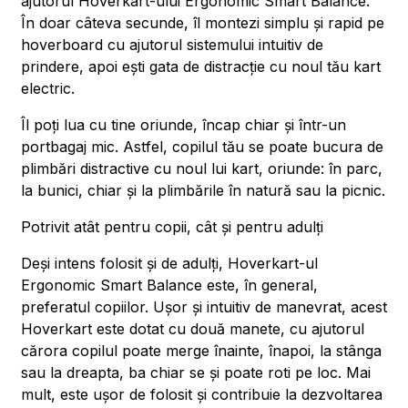
ajutorul Hoverkart-ului Ergonomic Smart Balance.
În doar câteva secunde, îl montezi simplu și rapid pe
hoverboard cu ajutorul sistemului intuitiv de
prindere, apoi ești gata de distracție cu noul tău kart
electric.
Îl poți lua cu tine oriunde, încap chiar și într-un
portbagaj mic. Astfel, copilul tău se poate bucura de
plimbări distractive cu noul lui kart, oriunde: în parc,
la bunici, chiar și la plimbările în natură sau la picnic.
Potrivit atât pentru copii, cât și pentru adulți
Deși intens folosit și de adulți, Hoverkart-ul
Ergonomic Smart Balance este, în general,
preferatul copiilor. Ușor și intuitiv de manevrat, acest
Hoverkart este dotat cu două manete, cu ajutorul
cărora copilul poate merge înainte, înapoi, la stânga
sau la dreapta, ba chiar se și poate roti pe loc. Mai
mult, este ușor de folosit și contribuie la dezvoltarea