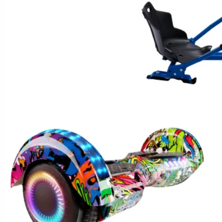
Hoverboard Kart
SCUTERE ELECTRICE
Moped/Harley Electric
Scutere Horwin
Motociclete Gowow
Motociclete Sur-Ron
ACCESORII
Accesorii de siguranta
Huse si Ghiozdane
Incarcatoare
Baterii