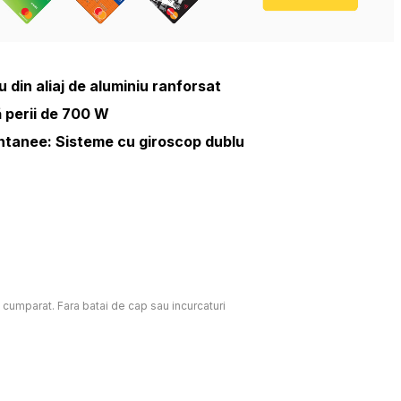
din aliaj de aluminiu ranforsat
 perii de 700 W
ntanee: Sisteme cu giroscop dublu
c cumparat. Fara batai de cap sau incurcaturi