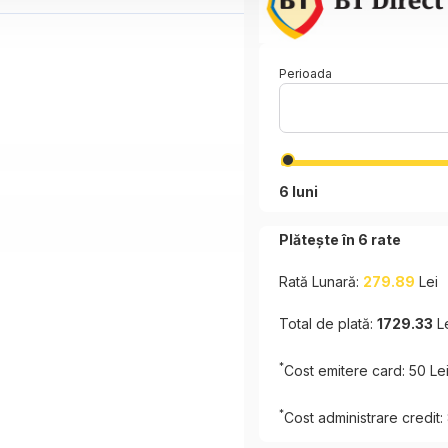
Perioada
6 luni
Plătește în
6
rate
Rată Lunară:
279.89
Lei
Total de plată:
1729.33
L
*
Cost emitere card: 50 Le
*
Cost administrare credit: 