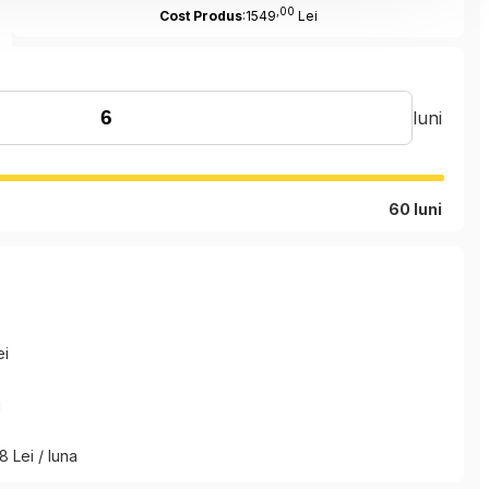
,00
Cost Produs
:1549
Lei
luni
60 luni
ei
i
8 Lei / luna