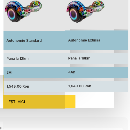
Autonomie extinsa, prin echiparea cu
Standard: Pret accesibil, prin echiparea
acumulator de capacitate marita
cu acumulator standard
Autonomie Extinsa
Autonomie Standard
Pana la 18km
Pana la 12km
4Ah
2Ah
1,649.00 Ron
1,549.00 Ron
EŞTI AICI