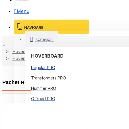
Menu
NAVIGARE
Categorii
Hoverboard
HOVERBOARD
Hoverboard Kart
Regular PRO
Transformers PRO
Pachet Hoverboard 6.5 inch cu Scaun Standard, Tr
Hummer PRO
Offroad PRO
Regular Core
Jetson Prism