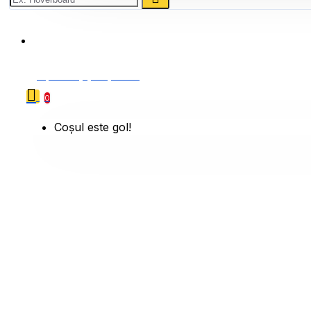
0786 222 888
0 produs(e) - 0,00 Lei
0
Coșul este gol!