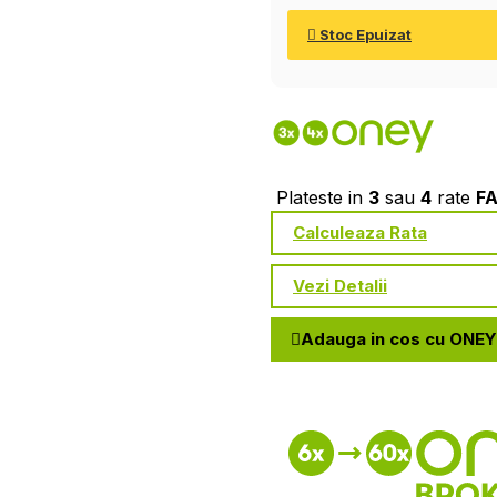
Stoc Epuizat
Plateste in
3
sau
4
rate
F
Calculeaza Rata
Vezi Detalii
Adauga in cos cu ONEY