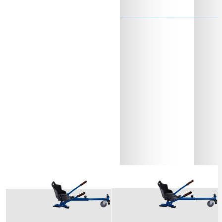
ON
Baterie si Autonomie
Stoc Epuizat
Stoc Epuizat