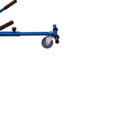
,00
Pret: 1549
R
Stoc Epuizat
Comanda rapida