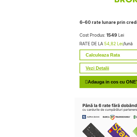
6–60 rate lunare prin cred
Cost Produs:
1549
Lei
RATE DE LA
54,82 Lei
/lună
Calculeaza Rata
Vezi Detalii
Adauga in cos cu ONE