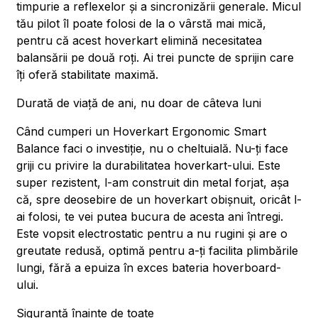
timpurie a reflexelor și a sincronizării generale. Micul
tău pilot îl poate folosi de la o vârstă mai mică,
pentru că acest hoverkart elimină necesitatea
balansării pe două roți. Ai trei puncte de sprijin care
îți oferă stabilitate maximă.
Durată de viață de ani, nu doar de câteva luni
Când cumperi un Hoverkart Ergonomic Smart
Balance faci o investiție, nu o cheltuială. Nu-ți face
griji cu privire la durabilitatea hoverkart-ului. Este
super rezistent, l-am construit din metal forjat, așa
că, spre deosebire de un hoverkart obișnuit, oricât l-
ai folosi, te vei putea bucura de acesta ani întregi.
Este vopsit electrostatic pentru a nu rugini și are o
greutate redusă, optimă pentru a-ți facilita plimbările
lungi, fără a epuiza în exces bateria hoverboard-
ului.
Siguranță înainte de toate