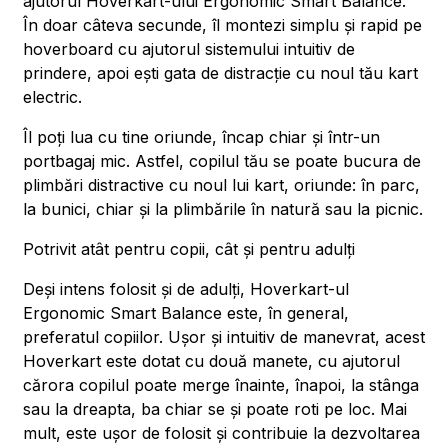
ajutorul Hoverkart-ului Ergonomic Smart Balance.
În doar câteva secunde, îl montezi simplu și rapid pe
hoverboard cu ajutorul sistemului intuitiv de
prindere, apoi ești gata de distracție cu noul tău kart
electric.
Îl poți lua cu tine oriunde, încap chiar și într-un
portbagaj mic. Astfel, copilul tău se poate bucura de
plimbări distractive cu noul lui kart, oriunde: în parc,
la bunici, chiar și la plimbările în natură sau la picnic.
Potrivit atât pentru copii, cât și pentru adulți
Deși intens folosit și de adulți, Hoverkart-ul
Ergonomic Smart Balance este, în general,
preferatul copiilor. Ușor și intuitiv de manevrat, acest
Hoverkart este dotat cu două manete, cu ajutorul
cărora copilul poate merge înainte, înapoi, la stânga
sau la dreapta, ba chiar se și poate roti pe loc. Mai
mult, este ușor de folosit și contribuie la dezvoltarea