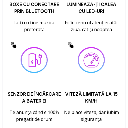
BOXE CU CONECTARE
LUMINEAZĂ-ȚI CALEA
PRIN BLUETOOTH
CU LED-URI
Ia-ți cu tine muzica
Fii în centrul atenției atât
preferată
ziua, cât și noaptea
SENZOR DE ÎNCĂRCARE
VITEZĂ LIMITATĂ LA 15
A BATERIEI
KM/H
Te anunță când e 100%
Ne place viteza, dar iubim
pregătit de drum
siguranța