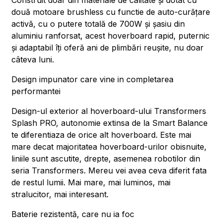
Construit doar din materiale de calitate și dotat cu
două motoare brushless cu functie de auto-curățare
activă, cu o putere totală de 700W și șasiu din
aluminiu ranforsat, acest hoverboard rapid, puternic
și adaptabil îți oferă ani de plimbări reușite, nu doar
câteva luni.
Design impunator care vine in completarea
performantei
Design-ul exterior al hoverboard-ului Transformers
Splash PRO, autonomie extinsa de la Smart Balance
te diferentiaza de orice alt hoverboard. Este mai
mare decat majoritatea hoverboard-urilor obisnuite,
liniile sunt ascutite, drepte, asemenea robotilor din
seria Transformers. Mereu vei avea ceva diferit fata
de restul lumii. Mai mare, mai luminos, mai
stralucitor, mai interesant.
Baterie rezistentă, care nu ia foc