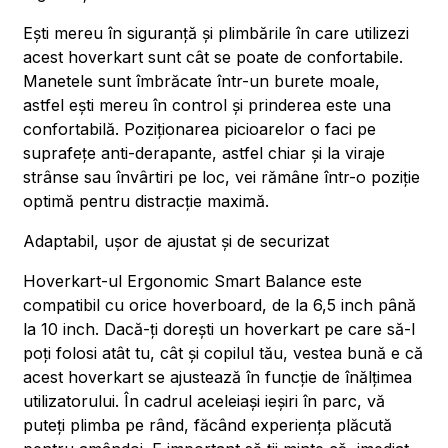
Ești mereu în siguranță și plimbările în care utilizezi
acest hoverkart sunt cât se poate de confortabile.
Manetele sunt îmbrăcate într-un burete moale,
astfel ești mereu în control și prinderea este una
confortabilă. Poziționarea picioarelor o faci pe
suprafețe anti-derapante, astfel chiar și la viraje
strânse sau învârtiri pe loc, vei rămâne într-o poziție
optimă pentru distracție maximă.
Adaptabil, ușor de ajustat și de securizat
Hoverkart-ul Ergonomic Smart Balance este
compatibil cu orice hoverboard, de la 6,5 inch până
la 10 inch. Dacă-ți dorești un hoverkart pe care să-l
poți folosi atât tu, cât și copilul tău, vestea bună e că
acest hoverkart se ajustează în funcție de înălțimea
utilizatorului. În cadrul aceleiași ieșiri în parc, vă
puteți plimba pe rând, făcând experiența plăcută