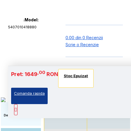
Model:
5407010418880
0.00 din 0 Recenzii
Scrie o Recenzie
Baterie si Autonomie
,00
Pret: 1649
RON
Stoc Epuizat
Stoc Epuizat
Stoc Epuizat
Comanda rapida
Autonomie extinsa, prin
Standard: Pret accesibil,
echiparea cu acumulator
prin echiparea cu
de capacitate marita
acumulator standard
Descriere