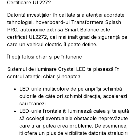
Certificare UL2272
Datorită investițiilor în calitate și a atenției acordate
tehnologiei, hoverboard-ul Transformers Splash
PRO, autonomie extinsa Smart Balance este
certificat UL2272, cel mai înalt grad de siguranță pe
care un vehicul electric îl poate detine.
Îl poți folosi chiar și pe întuneric
Sistemul de iluminare Crystal LED te plasează în
centrul atenției chiar și noaptea:
LED-urile multicolore de pe aripi își schimbă
culorile de câte ori schimbi direcția, accelerezi
sau franezi
LED-urile frontale îți luminează calea și te ajută
să ocolești eventualele obstacole neprevăzute
care ți-ar putea crea probleme. De asemenea,
iti ofera un plus de vizibilitate datorita stralucirii