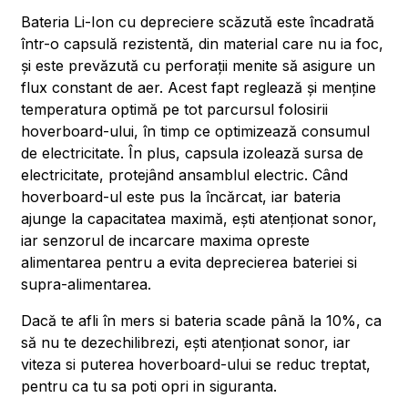
Bateria Li-Ion cu depreciere scăzută este încadrată
într-o capsulă rezistentă, din material care nu ia foc,
și este prevăzută cu perforații menite să asigure un
flux constant de aer. Acest fapt reglează și menține
temperatura optimă pe tot parcursul folosirii
hoverboard-ului, în timp ce optimizează consumul
de electricitate. În plus, capsula izolează sursa de
electricitate, protejând ansamblul electric. Când
hoverboard-ul este pus la încărcat, iar bateria
ajunge la capacitatea maximă, ești atenționat sonor,
iar senzorul de incarcare maxima opreste
alimentarea pentru a evita deprecierea bateriei si
supra-alimentarea.
Dacă te afli în mers si bateria scade până la 10%, ca
să nu te dezechilibrezi, ești atenționat sonor, iar
viteza si puterea hoverboard-ului se reduc treptat,
pentru ca tu sa poti opri in siguranta.