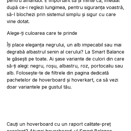
pentru amândoi. E important să ții minte că, imediat
după ce-i reglezi lungimea, pentru siguranța voastră,
să-l blochezi prin sistemul simplu și sigur cu care
vine dotat.
Alege-ți culoarea care te prinde
Îți place eleganța negrului, un alb impecabil sau mai
degrabă albastrul senin al cerului? La Smart Balance
le găsești pe toate. Ai șase variante de culori din care
să-ți alegi: negru, roșu, albastru, roz, portocaliu sau
alb. Folosește-te de filtrele din pagina dedicată
pachetelor de hoverboard și hoverkart, ca să vezi
doar variantele pe gustul tău.
Cauți un hoverboard cu un raport calitate-preț