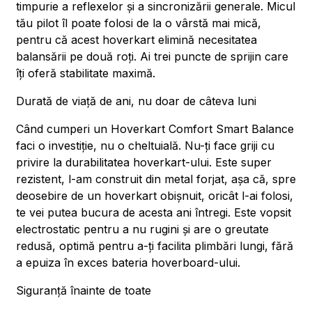
timpurie a reflexelor și a sincronizării generale. Micul
tău pilot îl poate folosi de la o vârstă mai mică,
pentru că acest hoverkart elimină necesitatea
balansării pe două roți. Ai trei puncte de sprijin care
îți oferă stabilitate maximă.
Durată de viață de ani, nu doar de câteva luni
Când cumperi un Hoverkart Comfort Smart Balance
faci o investiție, nu o cheltuială. Nu-ți face griji cu
privire la durabilitatea hoverkart-ului. Este super
rezistent, l-am construit din metal forjat, așa că, spre
deosebire de un hoverkart obișnuit, oricât l-ai folosi,
te vei putea bucura de acesta ani întregi. Este vopsit
electrostatic pentru a nu rugini și are o greutate
redusă, optimă pentru a-ți facilita plimbări lungi, fără
a epuiza în exces bateria hoverboard-ului.
Siguranță înainte de toate