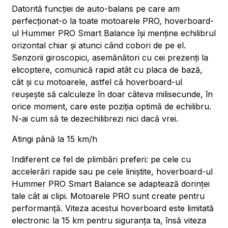
Datorită funcției de auto-balans pe care am
perfecționat-o la toate motoarele PRO, hoverboard-
ul Hummer PRO Smart Balance își menține echilibrul
orizontal chiar și atunci când cobori de pe el.
Senzorii giroscopici, asemănători cu cei prezenți la
elicoptere, comunică rapid atât cu placa de bază,
cât și cu motoarele, astfel că hoverboard-ul
reușește să calculeze în doar câteva milisecunde, în
orice moment, care este poziția optimă de echilibru.
N-ai cum să te dezechilibrezi nici dacă vrei.
Atingi până la 15 km/h
Indiferent ce fel de plimbări preferi: pe cele cu
accelerări rapide sau pe cele liniștite, hoverboard-ul
Hummer PRO Smart Balance se adaptează dorinței
tale cât ai clipi. Motoarele PRO sunt create pentru
performanță. Viteza acestui hoverboard este limitată
electronic la 15 km pentru siguranța ta, însă viteza