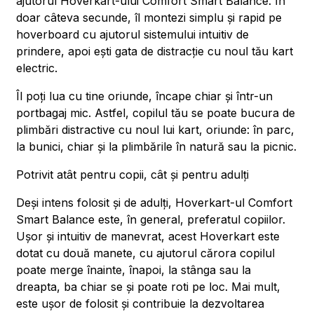
ajutorul Hoverkart-ului Comfort Smart Balance. În
doar câteva secunde, îl montezi simplu și rapid pe
hoverboard cu ajutorul sistemului intuitiv de
prindere, apoi ești gata de distracție cu noul tău kart
electric.
Îl poți lua cu tine oriunde, încape chiar și într-un
portbagaj mic. Astfel, copilul tău se poate bucura de
plimbări distractive cu noul lui kart, oriunde: în parc,
la bunici, chiar și la plimbările în natură sau la picnic.
Potrivit atât pentru copii, cât și pentru adulți
Deși intens folosit și de adulți, Hoverkart-ul Comfort
Smart Balance este, în general, preferatul copiilor.
Ușor și intuitiv de manevrat, acest Hoverkart este
dotat cu două manete, cu ajutorul cărora copilul
poate merge înainte, înapoi, la stânga sau la
dreapta, ba chiar se și poate roti pe loc. Mai mult,
este ușor de folosit și contribuie la dezvoltarea