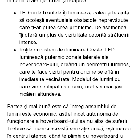
în centrul atenției chiar și noaptea:
LED-urile frontale îți luminează calea și te ajută
să ocolești eventualele obstacole neprevăzute
care ți-ar putea crea probleme. De asemenea,
îți oferă un plus de vizibilitate datorită strălucirii
intense.
Roțile cu sistem de iluminare Crystal LED
luminează puternic zonele laterale ale
hoverboard-ului, creând un perimetru luminos,
care te face vizibil pentru oricine se află în
imediata ta vecinătate. Modelul de lumini cu
care vine echipat este unic, nu-l vei mai găsi
nicăieri altundeva.
Partea și mai bună este că întreg ansamblul de
lumini este economic, astfel încât autonomia de
funcționare a hoverboard-ului să nu aibă de suferit.
Trebuie să încerci această senzație unică, ești mereu
în centrul atenției când te plimbi cu hoverboard-ul