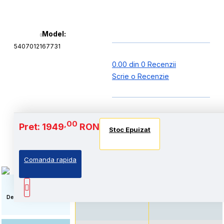
Model:
5407012167731
0.00 din 0 Recenzii
Scrie o Recenzie
Baterie si Autonomie
,00
Pret: 1949
RON
Stoc Epuizat
Stoc Epuizat
Stoc Epuizat
Comanda rapida
Standard: Pret accesibil,
Autonomie extinsa, prin
prin echiparea cu
echiparea cu acumulator
acumulator standard
de capacitate marita
Descriere