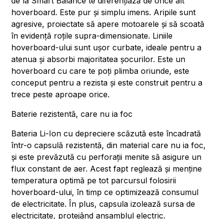
de la Smart Balance te diferențiază de orice alt
hoverboard. Este pur și simplu imens. Aripile sunt
agresive, proiectate să apere motoarele și să scoată
în evidență roțile supra-dimensionate. Liniile
hoverboard-ului sunt ușor curbate, ideale pentru a
atenua și absorbi majoritatea șocurilor. Este un
hoverboard cu care te poți plimba oriunde, este
conceput pentru a rezista și este construit pentru a
trece peste aproape orice.
Baterie rezistentă, care nu ia foc
Bateria Li-Ion cu depreciere scăzută este încadrată
într-o capsulă rezistentă, din material care nu ia foc,
și este prevăzută cu perforații menite să asigure un
flux constant de aer. Acest fapt reglează și menține
temperatura optimă pe tot parcursul folosirii
hoverboard-ului, în timp ce optimizează consumul
de electricitate. În plus, capsula izolează sursa de
electricitate, protejând ansamblul electric.