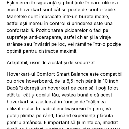
Ești mereu în siguranță și plimbările în care utilizezi
acest hoverkart sunt cât se poate de confortabile.
Manetele sunt îmbrăcate într-un burete moale,
astfel ești mereu în control și prinderea este una
confortabilă. Poziționarea picioarelor o faci pe
suprafețe anti-derapante, astfel chiar și la viraje
strânse sau învârtiri pe loc, vei rămâne într-o poziție
optimă pentru distracție maximă.
Adaptabil, ușor de ajustat și de securizat
Hoverkart-ul Comfort Smart Balance este compatibil
cu orice hoverboard, de la 6,5 inch până la 10 inch.
Dacă îți dorești un hoverkart pe care să-l poți folosi
atât tu, cât și copilul tău, vestea bună e că acest
hoverkart se ajustează în funcție de înălțimea
utilizatorului. În cadrul aceleiași ieșiri în parc, vă
puteți plimba pe rând, făcând experiența plăcută
pentru amândoi. E important să ții minte că, imediat