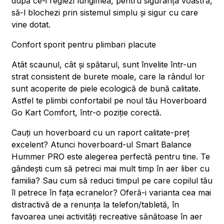
după ce-i reglezi lungimea, pentru siguranța voastră,
să-l blochezi prin sistemul simplu și sigur cu care
vine dotat.
Confort sporit pentru plimbari placute
Atât scaunul, cât și spătarul, sunt învelite într-un
strat consistent de burete moale, care la rândul lor
sunt acoperite de piele ecologică de bună calitate.
Astfel te plimbi confortabil pe noul tău Hoverboard
Go Kart Comfort, într-o poziție corectă.
Cauți un hoverboard cu un raport calitate-preț
excelent? Atunci hoverboard-ul Smart Balance
Hummer PRO este alegerea perfectă pentru tine. Te
gândești cum să petreci mai mult timp în aer liber cu
familia? Sau cum să reduci timpul pe care copilul tău
îl petrece în fața ecranelor? Oferă-i varianta cea mai
distractivă de a renunța la telefon/tabletă, în
favoarea unei activități recreative sănătoase în aer