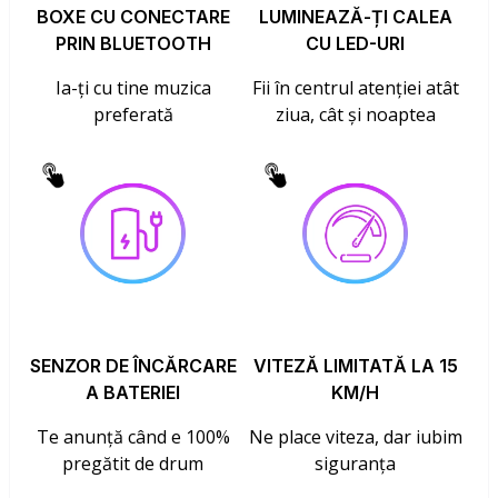
BOXE CU CONECTARE
LUMINEAZĂ-ȚI CALEA
PRIN BLUETOOTH
CU LED-URI
Ia-ți cu tine muzica
Fii în centrul atenției atât
preferată
ziua, cât și noaptea
SENZOR DE ÎNCĂRCARE
VITEZĂ LIMITATĂ LA 15
A BATERIEI
KM/H
Te anunță când e 100%
Ne place viteza, dar iubim
pregătit de drum
siguranța