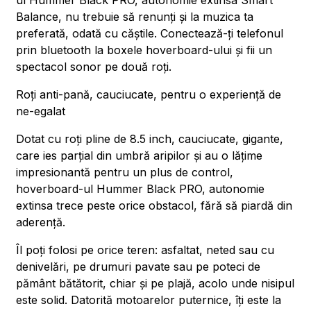
ul Hummer Black PRO, autonomie extinsa Smart
Balance, nu trebuie să renunți și la muzica ta
preferată, odată cu căștile. Conectează-ți telefonul
prin bluetooth la boxele hoverboard-ului și fii un
spectacol sonor pe două roți.
Roți anti-pană, cauciucate, pentru o experiență de
ne-egalat
Dotat cu roți pline de 8.5 inch, cauciucate, gigante,
care ies parțial din umbră aripilor și au o lățime
impresionantă pentru un plus de control,
hoverboard-ul Hummer Black PRO, autonomie
extinsa trece peste orice obstacol, fără să piardă din
aderență.
Îl poți folosi pe orice teren: asfaltat, neted sau cu
denivelări, pe drumuri pavate sau pe poteci de
pământ bătătorit, chiar și pe plajă, acolo unde nisipul
este solid. Datorită motoarelor puternice, îți este la