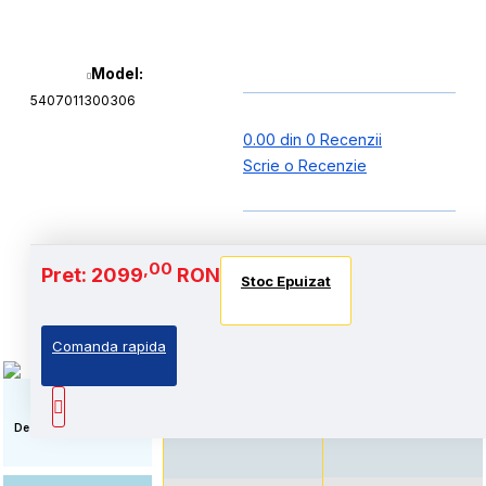
Model:
5407011300306
0.00 din 0 Recenzii
Scrie o Recenzie
Baterie si Autonomie
,00
Pret: 2099
RON
Stoc Epuizat
Stoc Epuizat
Stoc Epuizat
Comanda rapida
Autonomie extinsa, prin
Standard: Pret accesibil,
echiparea cu acumulator
prin echiparea cu
de capacitate marita
acumulator standard
Descriere