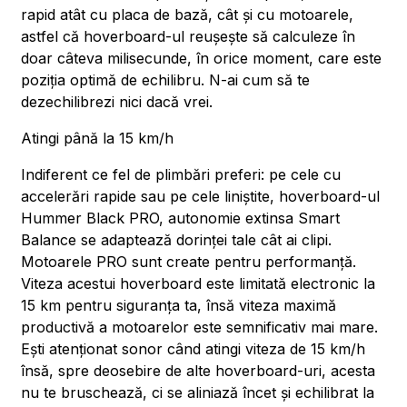
rapid atât cu placa de bază, cât și cu motoarele,
astfel că hoverboard-ul reușește să calculeze în
doar câteva milisecunde, în orice moment, care este
poziția optimă de echilibru. N-ai cum să te
dezechilibrezi nici dacă vrei.
Atingi până la 15 km/h
Indiferent ce fel de plimbări preferi: pe cele cu
accelerări rapide sau pe cele liniștite, hoverboard-ul
Hummer Black PRO, autonomie extinsa Smart
Balance se adaptează dorinței tale cât ai clipi.
Motoarele PRO sunt create pentru performanță.
Viteza acestui hoverboard este limitată electronic la
15 km pentru siguranța ta, însă viteza maximă
productivă a motoarelor este semnificativ mai mare.
Ești atenționat sonor când atingi viteza de 15 km/h
însă, spre deosebire de alte hoverboard-uri, acesta
nu te bruschează, ci se aliniază încet și echilibrat la