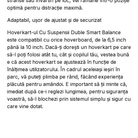
strânse sau învârtiri pe loc, vei rămâne într-o poziție
optimă pentru distracție maximă.
Adaptabil, ușor de ajustat și de securizat
Hoverkart-ul Cu Suspensii Duble Smart Balance
este compatibil cu orice hoverboard, de la 6,5 inch
până la 10 inch. Dacă-ți dorești un hoverkart pe care
să-l poți folosi atât tu, cât și copilul tău, vestea bună
e că acest hoverkart se ajustează în funcție de
înălțimea utilizatorului. În cadrul aceleiași ieșiri în
parc, vă puteți plimba pe rând, făcând experiența
plăcută pentru amândoi. E important să ții minte că,
imediat după ce-i reglezi lungimea, pentru siguranța
voastră, să-l blochezi prin sistemul simplu și sigur cu
care vine dotat.