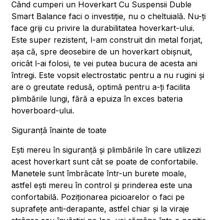
Când cumperi un Hoverkart Cu Suspensii Duble
Smart Balance faci o investiție, nu o cheltuială. Nu-ți
face griji cu privire la durabilitatea hoverkart-ului.
Este super rezistent, l-am construit din metal forjat,
așa că, spre deosebire de un hoverkart obișnuit,
oricât l-ai folosi, te vei putea bucura de acesta ani
întregi. Este vopsit electrostatic pentru a nu rugini și
are o greutate redusă, optimă pentru a-ți facilita
plimbările lungi, fără a epuiza în exces bateria
hoverboard-ului.
Siguranță înainte de toate
Ești mereu în siguranță și plimbările în care utilizezi
acest hoverkart sunt cât se poate de confortabile.
Manetele sunt îmbrăcate într-un burete moale,
astfel ești mereu în control și prinderea este una
confortabilă. Poziționarea picioarelor o faci pe
suprafețe anti-derapante, astfel chiar și la viraje