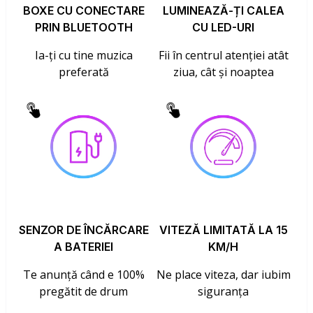
BOXE CU CONECTARE
LUMINEAZĂ-ȚI CALEA
PRIN BLUETOOTH
CU LED-URI
Ia-ți cu tine muzica
Fii în centrul atenției atât
preferată
ziua, cât și noaptea
SENZOR DE ÎNCĂRCARE
VITEZĂ LIMITATĂ LA 15
A BATERIEI
KM/H
Te anunță când e 100%
Ne place viteza, dar iubim
pregătit de drum
siguranța