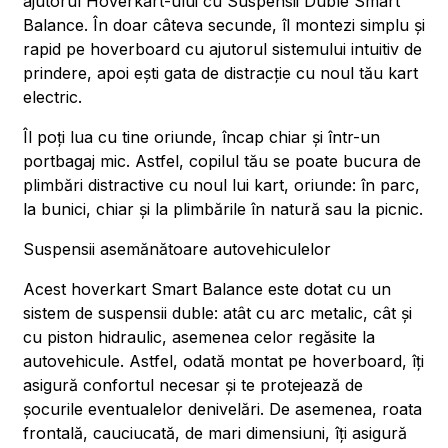
ajutorul Hoverkart-ului cu Suspensii Duble Smart
Balance. În doar câteva secunde, îl montezi simplu și
rapid pe hoverboard cu ajutorul sistemului intuitiv de
prindere, apoi ești gata de distracție cu noul tău kart
electric.
Îl poți lua cu tine oriunde, încap chiar și într-un
portbagaj mic. Astfel, copilul tău se poate bucura de
plimbări distractive cu noul lui kart, oriunde: în parc,
la bunici, chiar și la plimbările în natură sau la picnic.
Suspensii asemănătoare autovehiculelor
Acest hoverkart Smart Balance este dotat cu un
sistem de suspensii duble: atât cu arc metalic, cât și
cu piston hidraulic, asemenea celor regăsite la
autovehicule. Astfel, odată montat pe hoverboard, îți
asigură confortul necesar și te protejează de
șocurile eventualelor denivelări. De asemenea, roata
frontală, cauciucată, de mari dimensiuni, îți asigură