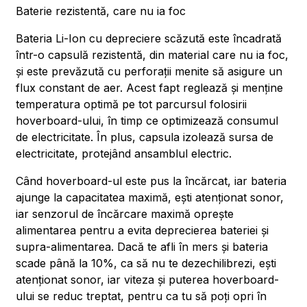
Baterie rezistentă, care nu ia foc
Bateria Li-Ion cu depreciere scăzută este încadrată
într-o capsulă rezistentă, din material care nu ia foc,
și este prevăzută cu perforații menite să asigure un
flux constant de aer. Acest fapt reglează și menține
temperatura optimă pe tot parcursul folosirii
hoverboard-ului, în timp ce optimizează consumul
de electricitate. În plus, capsula izolează sursa de
electricitate, protejând ansamblul electric.
Când hoverboard-ul este pus la încărcat, iar bateria
ajunge la capacitatea maximă, ești atenționat sonor,
iar senzorul de încărcare maximă oprește
alimentarea pentru a evita deprecierea bateriei și
supra-alimentarea. Dacă te afli în mers și bateria
scade până la 10%, ca să nu te dezechilibrezi, ești
atenționat sonor, iar viteza și puterea hoverboard-
ului se reduc treptat, pentru ca tu să poți opri în