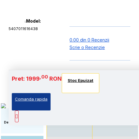
Model:
5407011616438
0.00 din 0 Recenzii
Scrie o Recenzie
Baterie si Autonomie
,00
Pret: 1999
RON
Stoc Epuizat
Stoc Epuizat
Stoc Epuizat
Comanda rapida
Standard: Pret accesibil,
Autonomie extinsa, prin
prin echiparea cu
echiparea cu acumulator
acumulator standard
de capacitate marita
Descriere