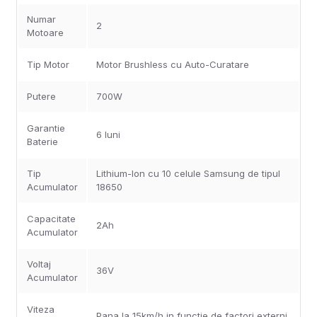
Numar
2
Motoare
Tip Motor
Motor Brushless cu Auto-Curatare
Putere
700W
Garantie
6 luni
Baterie
Tip
Lithium-Ion cu 10 celule Samsung de tipul
Acumulator
18650
Capacitate
2Ah
Acumulator
Voltaj
36V
Acumulator
Viteza
Pana la 15km/h in functie de factori externi