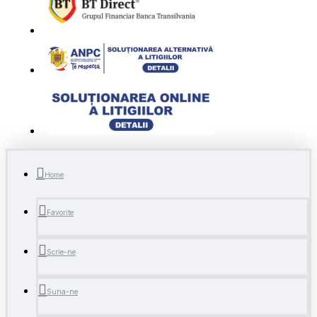
Home
Favorite
Scrie-ne
Suna-ne