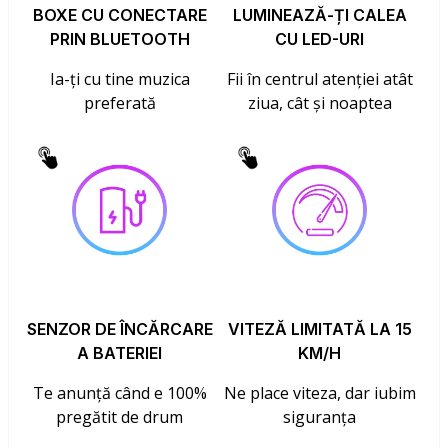
BOXE CU CONECTARE
LUMINEAZĂ-ȚI CALEA
PRIN BLUETOOTH
CU LED-URI
Ia-ți cu tine muzica
Fii în centrul atenției atât
preferată
ziua, cât și noaptea
SENZOR DE ÎNCĂRCARE
VITEZĂ LIMITATĂ LA 15
A BATERIEI
KM/H
Te anunță când e 100%
Ne place viteza, dar iubim
pregătit de drum
siguranța