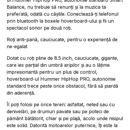
ul Hummer HipHop PRO, autonomie standard Smart
Balance, nu trebuie să renunți și la muzica ta
preferată, odată cu căștile. Conectează-ți telefonul
prin bluetooth la boxele hoverboard-ului și fii un
spectacol sonor pe două roți.
Roți anti-pană, cauciucate, pentru o experiență de
ne-egalat
Dotat cu roți pline de 8.5 inch, cauciucate, gigante,
care ies parțial din umbră aripilor și au o lățime
impresionantă pentru un plus de control,
hoverboard-ul Hummer HipHop PRO, autonomie
standard trece peste orice obstacol, fără să piardă
din aderență.
Îl poți folosi pe orice teren: asfaltat, neted sau cu
denivelări, pe drumuri pavate sau pe poteci de
pământ bătătorit, chiar și pe plajă, acolo unde nisipul
este solid. Datorită motoarelor puternice, îți este la