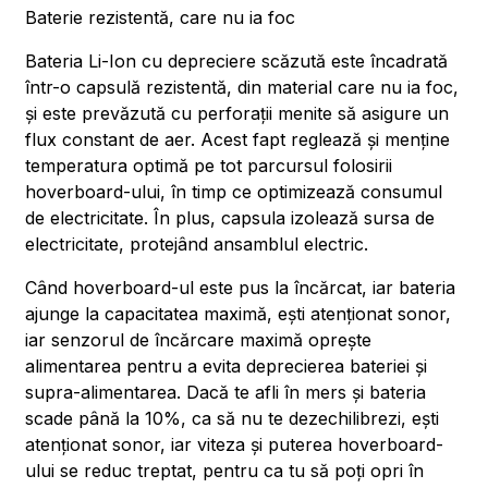
Baterie rezistentă, care nu ia foc
Bateria Li-Ion cu depreciere scăzută este încadrată
într-o capsulă rezistentă, din material care nu ia foc,
și este prevăzută cu perforații menite să asigure un
flux constant de aer. Acest fapt reglează și menține
temperatura optimă pe tot parcursul folosirii
hoverboard-ului, în timp ce optimizează consumul
de electricitate. În plus, capsula izolează sursa de
electricitate, protejând ansamblul electric.
Când hoverboard-ul este pus la încărcat, iar bateria
ajunge la capacitatea maximă, ești atenționat sonor,
iar senzorul de încărcare maximă oprește
alimentarea pentru a evita deprecierea bateriei și
supra-alimentarea. Dacă te afli în mers și bateria
scade până la 10%, ca să nu te dezechilibrezi, ești
atenționat sonor, iar viteza și puterea hoverboard-
ului se reduc treptat, pentru ca tu să poți opri în