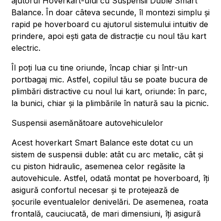
ajutorul Hoverkart-ului cu Suspensii Duble Smart
Balance. În doar câteva secunde, îl montezi simplu și
rapid pe hoverboard cu ajutorul sistemului intuitiv de
prindere, apoi ești gata de distracție cu noul tău kart
electric.
Îl poți lua cu tine oriunde, încap chiar și într-un
portbagaj mic. Astfel, copilul tău se poate bucura de
plimbări distractive cu noul lui kart, oriunde: în parc,
la bunici, chiar și la plimbările în natură sau la picnic.
Suspensii asemănătoare autovehiculelor
Acest hoverkart Smart Balance este dotat cu un
sistem de suspensii duble: atât cu arc metalic, cât și
cu piston hidraulic, asemenea celor regăsite la
autovehicule. Astfel, odată montat pe hoverboard, îți
asigură confortul necesar și te protejează de
șocurile eventualelor denivelări. De asemenea, roata
frontală, cauciucată, de mari dimensiuni, îți asigură