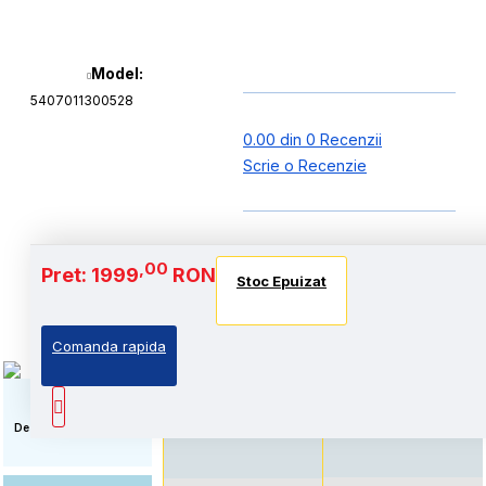
Model:
5407011300528
0.00 din 0 Recenzii
Scrie o Recenzie
Baterie si Autonomie
,00
Pret: 1999
RON
Stoc Epuizat
Stoc Epuizat
Stoc Epuizat
Comanda rapida
Standard: Pret accesibil,
Autonomie extinsa, prin
prin echiparea cu
echiparea cu acumulator
acumulator standard
de capacitate marita
Descriere