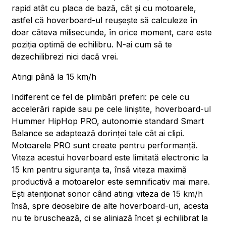
rapid atât cu placa de bază, cât și cu motoarele,
astfel că hoverboard-ul reușește să calculeze în
doar câteva milisecunde, în orice moment, care este
poziția optimă de echilibru. N-ai cum să te
dezechilibrezi nici dacă vrei.
Atingi până la 15 km/h
Indiferent ce fel de plimbări preferi: pe cele cu
accelerări rapide sau pe cele liniștite, hoverboard-ul
Hummer HipHop PRO, autonomie standard Smart
Balance se adaptează dorinței tale cât ai clipi.
Motoarele PRO sunt create pentru performanță.
Viteza acestui hoverboard este limitată electronic la
15 km pentru siguranța ta, însă viteza maximă
productivă a motoarelor este semnificativ mai mare.
Ești atenționat sonor când atingi viteza de 15 km/h
însă, spre deosebire de alte hoverboard-uri, acesta
nu te bruschează, ci se aliniază încet și echilibrat la