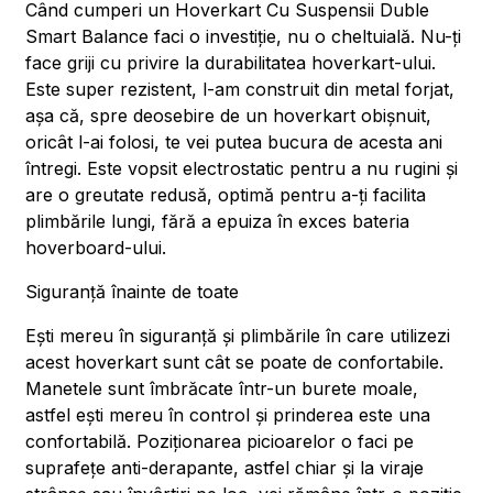
Când cumperi un Hoverkart Cu Suspensii Duble
Smart Balance faci o investiție, nu o cheltuială. Nu-ți
face griji cu privire la durabilitatea hoverkart-ului.
Este super rezistent, l-am construit din metal forjat,
așa că, spre deosebire de un hoverkart obișnuit,
oricât l-ai folosi, te vei putea bucura de acesta ani
întregi. Este vopsit electrostatic pentru a nu rugini și
are o greutate redusă, optimă pentru a-ți facilita
plimbările lungi, fără a epuiza în exces bateria
hoverboard-ului.
Siguranță înainte de toate
Ești mereu în siguranță și plimbările în care utilizezi
acest hoverkart sunt cât se poate de confortabile.
Manetele sunt îmbrăcate într-un burete moale,
astfel ești mereu în control și prinderea este una
confortabilă. Poziționarea picioarelor o faci pe
suprafețe anti-derapante, astfel chiar și la viraje