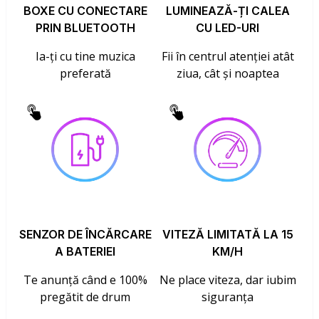
BOXE CU CONECTARE
LUMINEAZĂ-ȚI CALEA
PRIN BLUETOOTH
CU LED-URI
Ia-ți cu tine muzica
Fii în centrul atenției atât
preferată
ziua, cât și noaptea
SENZOR DE ÎNCĂRCARE
VITEZĂ LIMITATĂ LA 15
A BATERIEI
KM/H
Te anunță când e 100%
Ne place viteza, dar iubim
pregătit de drum
siguranța