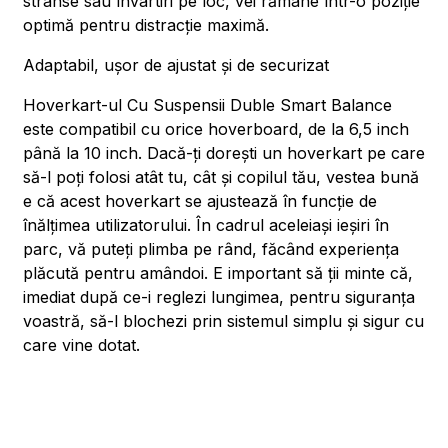
strânse sau învârtiri pe loc, vei rămâne într-o poziție
optimă pentru distracție maximă.
Adaptabil, ușor de ajustat și de securizat
Hoverkart-ul Cu Suspensii Duble Smart Balance
este compatibil cu orice hoverboard, de la 6,5 inch
până la 10 inch. Dacă-ți dorești un hoverkart pe care
să-l poți folosi atât tu, cât și copilul tău, vestea bună
e că acest hoverkart se ajustează în funcție de
înălțimea utilizatorului. În cadrul aceleiași ieșiri în
parc, vă puteți plimba pe rând, făcând experiența
plăcută pentru amândoi. E important să ții minte că,
imediat după ce-i reglezi lungimea, pentru siguranța
voastră, să-l blochezi prin sistemul simplu și sigur cu
care vine dotat.