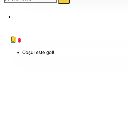
0786 222 888
0 produs(e) - 0,00 Lei
0
Coșul este gol!