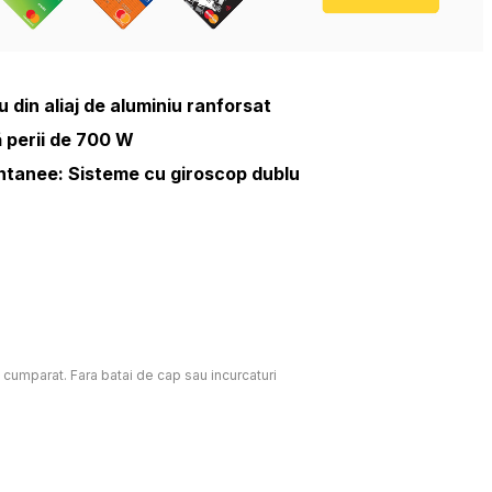
din aliaj de aluminiu ranforsat
 perii de 700 W
ntanee: Sisteme cu giroscop dublu
c cumparat. Fara batai de cap sau incurcaturi