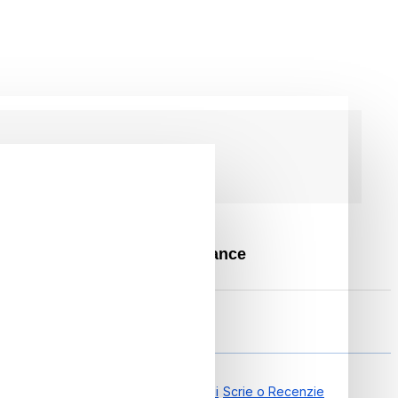
rt cu Burete Alb, Smart Balance
0
0.00 din 0 Recenzii
Scrie o Recenzie