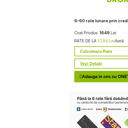
6–60 rate lunare prin cred
Cost Produs:
1649
Lei
RATE DE LA
57,84 Lei
/lună
Calculeaza Rata
Vezi Detalii
Adauga in cos cu ONE