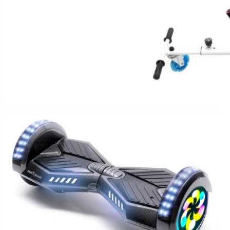
Hoverboard Kart
SCUTERE ELECTRICE
Moped/Harley Electric
Scutere Horwin
Motociclete Gowow
Motociclete Sur-Ron
ACCESORII
Accesorii de siguranta
Huse si Ghiozdane
Incarcatoare
Baterii