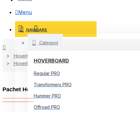
Menu
NAVIGARE
Categorii
Hoverboard
HOVERBOARD
Hoverboard Kart
Regular PRO
Transformers PRO
Pachet Hoverboard 8 inch cu Scaun Confort, Trans
Hummer PRO
Offroad PRO
Regular Core
Jetson Prism