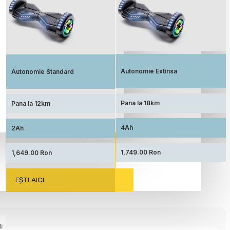
Autonomie extinsa, prin echiparea cu
Standard: Pret accesibil, prin echiparea
acumulator de capacitate marita
cu acumulator standard
Autonomie Extinsa
Autonomie Standard
Pana la 18km
Pana la 12km
4Ah
2Ah
1,749.00 Ron
1,649.00 Ron
EŞTI AICI