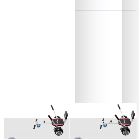
ON
Baterie si Autonomie
Stoc Epuizat
Stoc Epuizat