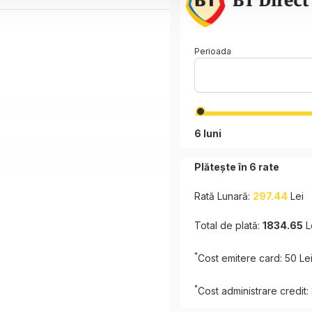
Perioada
6 luni
Plătește în
6
rate
Rată Lunară:
297.44
Lei
Total de plată:
1834.65
L
*
Cost emitere card: 50 Le
*
Cost administrare credit: 