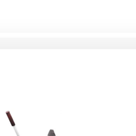
formers Carbon PRO, Autonomie Standard si Hoverka
Model:
540701216767