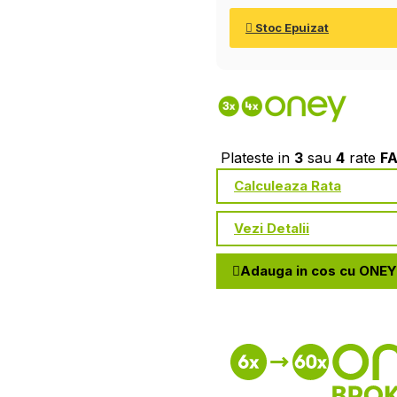
Stoc Epuizat
Plateste in
3
sau
4
rate
F
Calculeaza Rata
Vezi Detalii
Adauga in cos cu ONEY