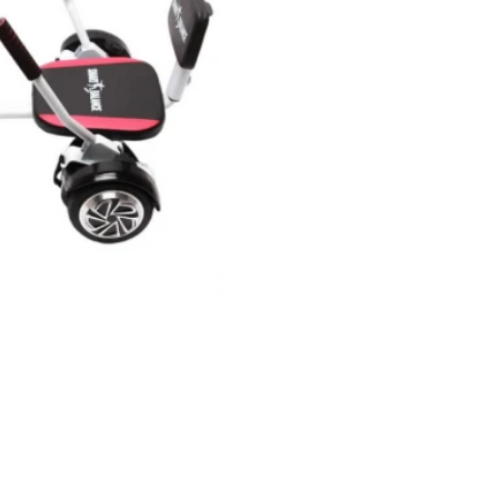
,00
Pret: 1649
R
Stoc Epuizat
Comanda rapida