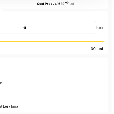
,00
Cost Produs
:1649
Lei
luni
60 luni
ei
i
8 Lei / luna