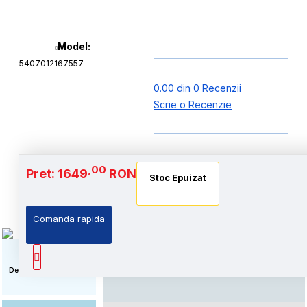
Model:
5407012167557
0.00 din 0 Recenzii
Scrie o Recenzie
Baterie si Autonomie
,00
Pret: 1649
RON
Stoc Epuizat
Stoc Epuizat
Stoc Epuizat
Comanda rapida
Standard: Pret accesibil,
Autonomie extinsa, prin
prin echiparea cu
echiparea cu acumulator
acumulator standard
de capacitate marita
Descriere