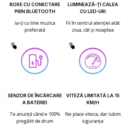
BOXE CU CONECTARE
LUMINEAZĂ-ȚI CALEA
PRIN BLUETOOTH
CU LED-URI
Ia-ți cu tine muzica
Fii în centrul atenției atât
preferată
ziua, cât și noaptea
SENZOR DE ÎNCĂRCARE
VITEZĂ LIMITATĂ LA 15
A BATERIEI
KM/H
Te anunță când e 100%
Ne place viteza, dar iubim
pregătit de drum
siguranța