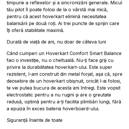
timpurie a reflexelor și a sincronizării generale. Micul
tău pilot îl poate folosi de la o vârstă mai mică,
pentru că acest hoverkart elimină necesitatea
balansării pe două roți. Ai trei puncte de sprijin care
îți oferă stabilitate maximă.
Durată de viață de ani, nu doar de câteva luni
Când cumperi un Hoverkart Comfort Smart Balance
faci o investiție, nu o cheltuială. Nu-ți face griji cu
privire la durabilitatea hoverkart-ului. Este super
rezistent, l-am construit din metal forjat, așa că, spre
deosebire de un hoverkart obișnuit, oricât l-ai folosi,
te vei putea bucura de acesta ani întregi. Este vopsit
electrostatic pentru a nu rugini și are o greutate
redusă, optimă pentru a-ți facilita plimbări lungi, fără
a epuiza în exces bateria hoverboard-ului.
Siguranță înainte de toate