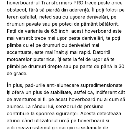
hoverboard-ul Transformers PRO trece peste orice
obstacol, fără să piardă din aderență. Îl poți folosi pe
teren asfaltat, neted sau cu ușoare denivelări, pe
drumuri pavate sau pe poteci de pământ bătătorit.
Față de varianta de 6.5 inch, acest hoverboard este
mai versatil: trece mai ușor peste denivelări, te poți
plimba cu el pe drumuri cu denivelări mai
accentuate, este mai înalt și mai rapid. Datorită
motoarelor puternice, îți este la fel de ușor să te
plimbi pe drumuri drepte sau pe pante de până la 30
de grade.
În plus, pad-urile anti-alunecare supradimensionate
îți oferă un plus de stabilitate, astfel că, indiferent cât
de aventuros ai fi, pe acest hoverboard nu ai cum să
aluneci. La rândul lui, senzorul de presiune
contribuie la sporirea siguranței. Acesta detecteaza
atunci când utilizatorul urcă pe hoverboard și
actioneaza sistemul giroscopic si sistemele de