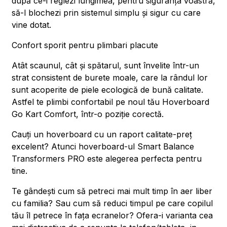
după ce-i reglezi lungimea, pentru siguranța voastră,
să-l blochezi prin sistemul simplu și sigur cu care
vine dotat.
Confort sporit pentru plimbari placute
Atât scaunul, cât și spătarul, sunt învelite într-un
strat consistent de burete moale, care la rândul lor
sunt acoperite de piele ecologică de bună calitate.
Astfel te plimbi confortabil pe noul tău Hoverboard
Go Kart Comfort, într-o poziție corectă.
Cauți un hoverboard cu un raport calitate-preț
excelent? Atunci hoverboard-ul Smart Balance
Transformers PRO este alegerea perfecta pentru
tine.
Te gândești cum să petreci mai mult timp în aer liber
cu familia? Sau cum să reduci timpul pe care copilul
tău îl petrece în fața ecranelor? Ofera-i varianta cea