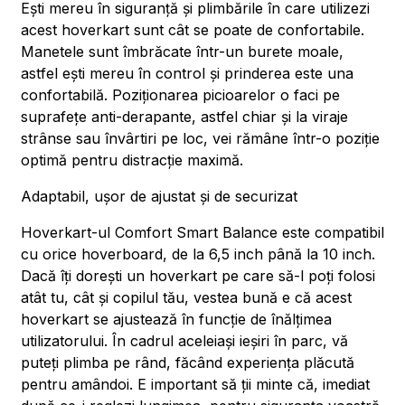
Ești mereu în siguranță și plimbările în care utilizezi
acest hoverkart sunt cât se poate de confortabile.
Manetele sunt îmbrăcate într-un burete moale,
astfel ești mereu în control și prinderea este una
confortabilă. Poziționarea picioarelor o faci pe
suprafețe anti-derapante, astfel chiar și la viraje
strânse sau învârtiri pe loc, vei rămâne într-o poziție
optimă pentru distracție maximă.
Adaptabil, ușor de ajustat și de securizat
Hoverkart-ul Comfort Smart Balance este compatibil
cu orice hoverboard, de la 6,5 inch până la 10 inch.
Dacă îți dorești un hoverkart pe care să-l poți folosi
atât tu, cât și copilul tău, vestea bună e că acest
hoverkart se ajustează în funcție de înălțimea
utilizatorului. În cadrul aceleiași ieșiri în parc, vă
puteți plimba pe rând, făcând experiența plăcută
pentru amândoi. E important să ții minte că, imediat