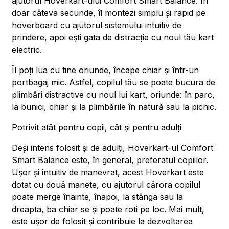
ajutorul Hoverkart-ului Comfort Smart Balance. În
doar câteva secunde, îl montezi simplu și rapid pe
hoverboard cu ajutorul sistemului intuitiv de
prindere, apoi ești gata de distracție cu noul tău kart
electric.
Îl poți lua cu tine oriunde, încape chiar și într-un
portbagaj mic. Astfel, copilul tău se poate bucura de
plimbări distractive cu noul lui kart, oriunde: în parc,
la bunici, chiar și la plimbările în natură sau la picnic.
Potrivit atât pentru copii, cât și pentru adulți
Deși intens folosit și de adulți, Hoverkart-ul Comfort
Smart Balance este, în general, preferatul copiilor.
Ușor și intuitiv de manevrat, acest Hoverkart este
dotat cu două manete, cu ajutorul cărora copilul
poate merge înainte, înapoi, la stânga sau la
dreapta, ba chiar se și poate roti pe loc. Mai mult,
este ușor de folosit și contribuie la dezvoltarea