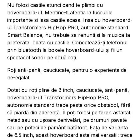
Nu folosi castile atunci cand te plimbi cu
hoverboard-ul. Mentine-ti atentia la lucrurile
importante si lasa castile acasa. Insa cu hoverboard-
ul Transformers HipHop PRO, autonomie standard
Smart Balance, nu trebuie sa renunti si la muzica ta
preferata, odata cu castile. Conectează-ți telefonul
prin bluetooth la boxele hoverboard-ului și fii un
spectacol sonor pe două roți.
Roți anti-pană, cauciucate, pentru o experienta de
ne-egalat
Dotat cu roți pline de 8 inch, cauciucate, anti-pană,
hoverboard-ul Transformers HipHop PRO,
autonomie standard trece peste orice obstacol, fără
să piardă din aderență. Îl poți folosi pe teren asfaltat,
neted sau cu ușoare denivelări, pe drumuri pavate
sau pe poteci de pământ bătătorit. Față de varianta
de 6.5 inch, acest hoverboard este mai versatil: trece