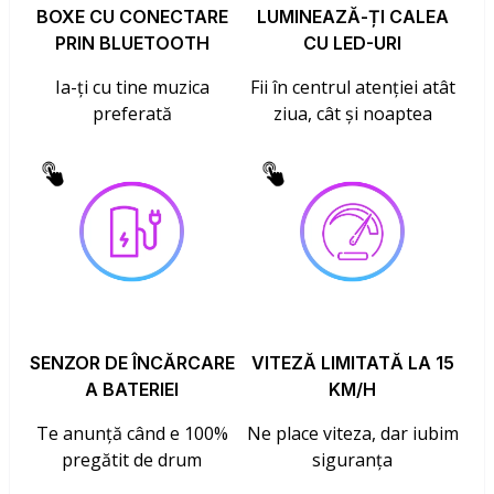
BOXE CU CONECTARE
LUMINEAZĂ-ȚI CALEA
PRIN BLUETOOTH
CU LED-URI
Ia-ți cu tine muzica
Fii în centrul atenției atât
preferată
ziua, cât și noaptea
SENZOR DE ÎNCĂRCARE
VITEZĂ LIMITATĂ LA 15
A BATERIEI
KM/H
Te anunță când e 100%
Ne place viteza, dar iubim
pregătit de drum
siguranța