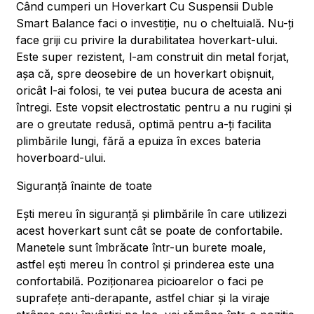
Când cumperi un Hoverkart Cu Suspensii Duble
Smart Balance faci o investiție, nu o cheltuială. Nu-ți
face griji cu privire la durabilitatea hoverkart-ului.
Este super rezistent, l-am construit din metal forjat,
așa că, spre deosebire de un hoverkart obișnuit,
oricât l-ai folosi, te vei putea bucura de acesta ani
întregi. Este vopsit electrostatic pentru a nu rugini și
are o greutate redusă, optimă pentru a-ți facilita
plimbările lungi, fără a epuiza în exces bateria
hoverboard-ului.
Siguranță înainte de toate
Ești mereu în siguranță și plimbările în care utilizezi
acest hoverkart sunt cât se poate de confortabile.
Manetele sunt îmbrăcate într-un burete moale,
astfel ești mereu în control și prinderea este una
confortabilă. Poziționarea picioarelor o faci pe
suprafețe anti-derapante, astfel chiar și la viraje