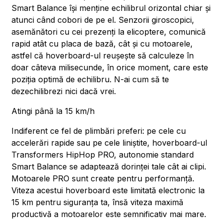
Smart Balance își menține echilibrul orizontal chiar și
atunci când cobori de pe el. Senzorii giroscopici,
asemănători cu cei prezenți la elicoptere, comunică
rapid atât cu placa de bază, cât și cu motoarele,
astfel că hoverboard-ul reușește să calculeze în
doar câteva milisecunde, în orice moment, care este
poziția optimă de echilibru. N-ai cum să te
dezechilibrezi nici dacă vrei.
Atingi până la 15 km/h
Indiferent ce fel de plimbări preferi: pe cele cu
accelerări rapide sau pe cele liniștite, hoverboard-ul
Transformers HipHop PRO, autonomie standard
Smart Balance se adaptează dorinței tale cât ai clipi.
Motoarele PRO sunt create pentru performanță.
Viteza acestui hoverboard este limitată electronic la
15 km pentru siguranța ta, însă viteza maximă
productivă a motoarelor este semnificativ mai mare.