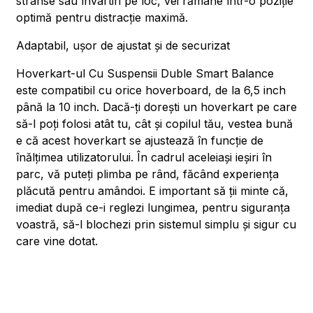
strânse sau învârtiri pe loc, vei rămâne într-o poziție
optimă pentru distracție maximă.
Adaptabil, ușor de ajustat și de securizat
Hoverkart-ul Cu Suspensii Duble Smart Balance
este compatibil cu orice hoverboard, de la 6,5 inch
până la 10 inch. Dacă-ți dorești un hoverkart pe care
să-l poți folosi atât tu, cât și copilul tău, vestea bună
e că acest hoverkart se ajustează în funcție de
înălțimea utilizatorului. În cadrul aceleiași ieșiri în
parc, vă puteți plimba pe rând, făcând experiența
plăcută pentru amândoi. E important să ții minte că,
imediat după ce-i reglezi lungimea, pentru siguranța
voastră, să-l blochezi prin sistemul simplu și sigur cu
care vine dotat.