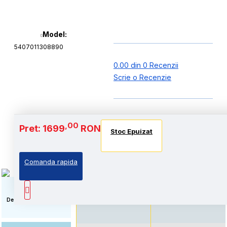
Model:
5407011308890
0.00 din 0 Recenzii
Scrie o Recenzie
Baterie si Autonomie
,00
Pret: 1699
RON
Stoc Epuizat
Stoc Epuizat
Stoc Epuizat
Comanda rapida
Standard: Pret accesibil,
Autonomie extinsa, prin
prin echiparea cu
echiparea cu acumulator
acumulator standard
de capacitate marita
Descriere