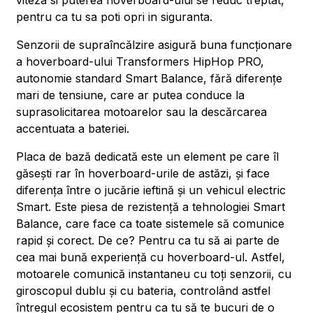
viteza si puterea hoverboard-ului se reduc treptat,
pentru ca tu sa poti opri in siguranta.
Senzorii de supraîncălzire asigură buna funcționare
a hoverboard-ului Transformers HipHop PRO,
autonomie standard Smart Balance, fără diferențe
mari de tensiune, care ar putea conduce la
suprasolicitarea motoarelor sau la descărcarea
accentuata a bateriei.
Placa de bază dedicată este un element pe care îl
găsești rar în hoverboard-urile de astăzi, și face
diferența între o jucărie ieftină și un vehicul electric
Smart. Este piesa de rezistență a tehnologiei Smart
Balance, care face ca toate sistemele să comunice
rapid și corect. De ce? Pentru ca tu să ai parte de
cea mai bună experiență cu hoverboard-ul. Astfel,
motoarele comunică instantaneu cu toți senzorii, cu
giroscopul dublu și cu bateria, controlând astfel
întregul ecosistem pentru ca tu să te bucuri de o