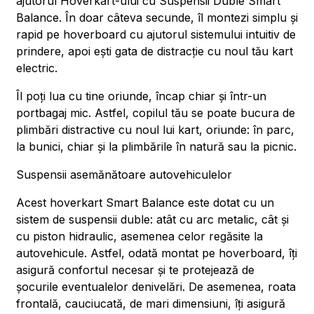
ajutorul Hoverkart-ului cu Suspensii Duble Smart
Balance. În doar câteva secunde, îl montezi simplu și
rapid pe hoverboard cu ajutorul sistemului intuitiv de
prindere, apoi ești gata de distracție cu noul tău kart
electric.
Îl poți lua cu tine oriunde, încap chiar și într-un
portbagaj mic. Astfel, copilul tău se poate bucura de
plimbări distractive cu noul lui kart, oriunde: în parc,
la bunici, chiar și la plimbările în natură sau la picnic.
Suspensii asemănătoare autovehiculelor
Acest hoverkart Smart Balance este dotat cu un
sistem de suspensii duble: atât cu arc metalic, cât și
cu piston hidraulic, asemenea celor regăsite la
autovehicule. Astfel, odată montat pe hoverboard, îți
asigură confortul necesar și te protejează de
șocurile eventualelor denivelări. De asemenea, roata
frontală, cauciucată, de mari dimensiuni, îți asigură