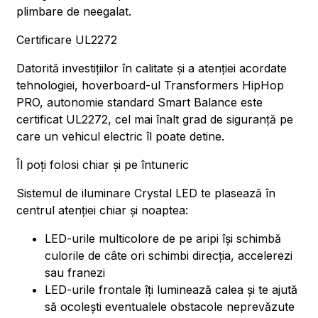
plimbare de neegalat.
Certificare UL2272
Datorită investițiilor în calitate și a atenției acordate
tehnologiei, hoverboard-ul Transformers HipHop
PRO, autonomie standard Smart Balance este
certificat UL2272, cel mai înalt grad de siguranță pe
care un vehicul electric îl poate detine.
Îl poți folosi chiar și pe întuneric
Sistemul de iluminare Crystal LED te plasează în
centrul atenției chiar și noaptea:
LED-urile multicolore de pe aripi își schimbă
culorile de câte ori schimbi direcția, accelerezi
sau franezi
LED-urile frontale îți luminează calea și te ajută
să ocolești eventualele obstacole neprevăzute