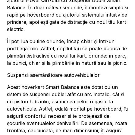
ajutorul Hoverkart-ului cu Suspensii Duble Smart
Balance. În doar câteva secunde, îl montezi simplu și
rapid pe hoverboard cu ajutorul sistemului intuitiv de
prindere, apoi ești gata de distracție cu noul tău kart
electric.
Îl poți lua cu tine oriunde, încap chiar și într-un
portbagaj mic. Astfel, copilul tău se poate bucura de
plimbări distractive cu noul lui kart, oriunde: în parc,
la bunici, chiar și la plimbările în natură sau la picnic.
Suspensii asemănătoare autovehiculelor
Acest hoverkart Smart Balance este dotat cu un
sistem de suspensii duble: atât cu arc metalic, cât și
cu piston hidraulic, asemenea celor regăsite la
autovehicule. Astfel, odată montat pe hoverboard, îți
asigură confortul necesar și te protejează de
șocurile eventualelor denivelări. De asemenea, roata
frontală, cauciucată, de mari dimensiuni, îți asigură