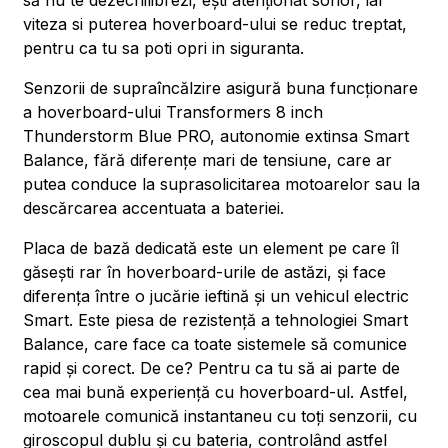
să nu te dezechilibrezi, ești atenționat sonor, iar
viteza si puterea hoverboard-ului se reduc treptat,
pentru ca tu sa poti opri in siguranta.
Senzorii de supraîncălzire asigură buna funcționare
a hoverboard-ului Transformers 8 inch
Thunderstorm Blue PRO, autonomie extinsa Smart
Balance, fără diferențe mari de tensiune, care ar
putea conduce la suprasolicitarea motoarelor sau la
descărcarea accentuata a bateriei.
Placa de bază dedicată este un element pe care îl
găsești rar în hoverboard-urile de astăzi, și face
diferența între o jucărie ieftină și un vehicul electric
Smart. Este piesa de rezistență a tehnologiei Smart
Balance, care face ca toate sistemele să comunice
rapid și corect. De ce? Pentru ca tu să ai parte de
cea mai bună experiență cu hoverboard-ul. Astfel,
motoarele comunică instantaneu cu toți senzorii, cu
giroscopul dublu și cu bateria, controlând astfel