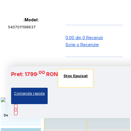
Model:
5407011198637
0.00 din 0 Recenzii
Scrie o Recenzie
Baterie si Autonomie
,00
Pret: 1799
RON
Stoc Epuizat
Stoc Epuizat
Stoc Epuizat
Comanda rapida
Autonomie extinsa, prin
Standard: Pret accesibil,
echiparea cu acumulator
prin echiparea cu
de capacitate marita
acumulator standard
Descriere