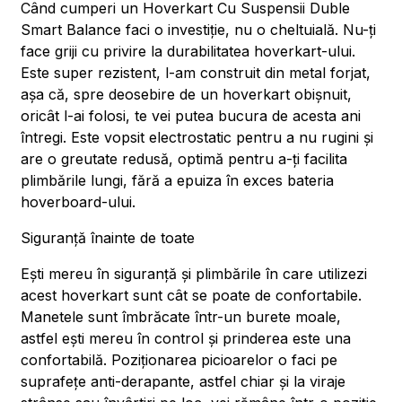
Când cumperi un Hoverkart Cu Suspensii Duble
Smart Balance faci o investiție, nu o cheltuială. Nu-ți
face griji cu privire la durabilitatea hoverkart-ului.
Este super rezistent, l-am construit din metal forjat,
așa că, spre deosebire de un hoverkart obișnuit,
oricât l-ai folosi, te vei putea bucura de acesta ani
întregi. Este vopsit electrostatic pentru a nu rugini și
are o greutate redusă, optimă pentru a-ți facilita
plimbările lungi, fără a epuiza în exces bateria
hoverboard-ului.
Siguranță înainte de toate
Ești mereu în siguranță și plimbările în care utilizezi
acest hoverkart sunt cât se poate de confortabile.
Manetele sunt îmbrăcate într-un burete moale,
astfel ești mereu în control și prinderea este una
confortabilă. Poziționarea picioarelor o faci pe
suprafețe anti-derapante, astfel chiar și la viraje