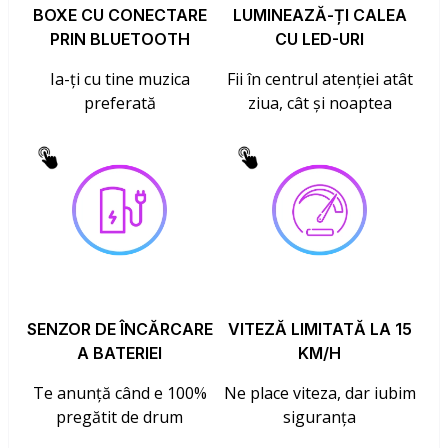
BOXE CU CONECTARE
LUMINEAZĂ-ȚI CALEA
PRIN BLUETOOTH
CU LED-URI
Ia-ți cu tine muzica
Fii în centrul atenției atât
preferată
ziua, cât și noaptea
SENZOR DE ÎNCĂRCARE
VITEZĂ LIMITATĂ LA 15
A BATERIEI
KM/H
Te anunță când e 100%
Ne place viteza, dar iubim
pregătit de drum
siguranța