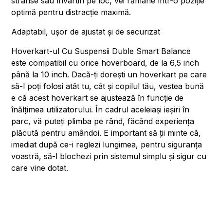
strânse sau învârtiri pe loc, vei rămâne într-o poziție
optimă pentru distracție maximă.
Adaptabil, ușor de ajustat și de securizat
Hoverkart-ul Cu Suspensii Duble Smart Balance
este compatibil cu orice hoverboard, de la 6,5 inch
până la 10 inch. Dacă-ți dorești un hoverkart pe care
să-l poți folosi atât tu, cât și copilul tău, vestea bună
e că acest hoverkart se ajustează în funcție de
înălțimea utilizatorului. În cadrul aceleiași ieșiri în
parc, vă puteți plimba pe rând, făcând experiența
plăcută pentru amândoi. E important să ții minte că,
imediat după ce-i reglezi lungimea, pentru siguranța
voastră, să-l blochezi prin sistemul simplu și sigur cu
care vine dotat.