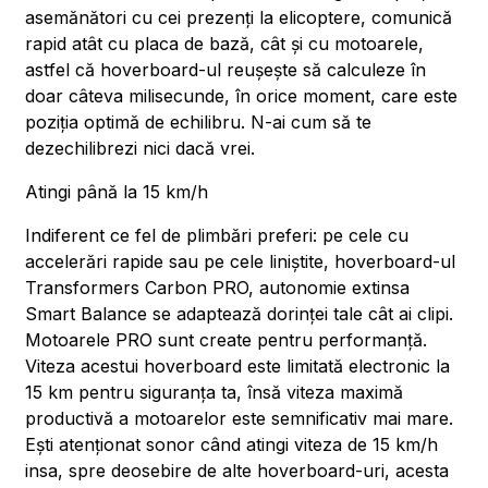
asemănători cu cei prezenți la elicoptere, comunică
rapid atât cu placa de bază, cât și cu motoarele,
astfel că hoverboard-ul reușește să calculeze în
doar câteva milisecunde, în orice moment, care este
poziția optimă de echilibru. N-ai cum să te
dezechilibrezi nici dacă vrei.
Atingi până la 15 km/h
Indiferent ce fel de plimbări preferi: pe cele cu
accelerări rapide sau pe cele liniștite, hoverboard-ul
Transformers Carbon PRO, autonomie extinsa
Smart Balance se adaptează dorinței tale cât ai clipi.
Motoarele PRO sunt create pentru performanță.
Viteza acestui hoverboard este limitată electronic la
15 km pentru siguranța ta, însă viteza maximă
productivă a motoarelor este semnificativ mai mare.
Ești atenționat sonor când atingi viteza de 15 km/h
insa, spre deosebire de alte hoverboard-uri, acesta