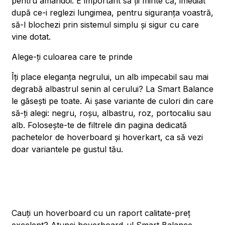
pentru amândoi. E important să ții minte că, imediat
după ce-i reglezi lungimea, pentru siguranța voastră,
să-l blochezi prin sistemul simplu și sigur cu care
vine dotat.
Alege-ți culoarea care te prinde
Îți place eleganța negrului, un alb impecabil sau mai
degrabă albastrul senin al cerului? La Smart Balance
le găsești pe toate. Ai șase variante de culori din care
să-ți alegi: negru, roșu, albastru, roz, portocaliu sau
alb. Folosește-te de filtrele din pagina dedicată
pachetelor de hoverboard și hoverkart, ca să vezi
doar variantele pe gustul tău.
Cauți un hoverboard cu un raport calitate-preț