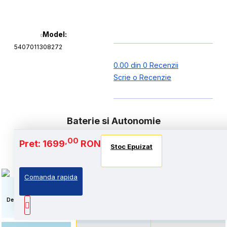
Model:
5407011308272
0.00 din 0 Recenzii
Scrie o Recenzie
Baterie si Autonomie
,00
Pret: 1699
RON
Stoc Epuizat
Stoc Epuizat
Stoc Epuizat
Comanda rapida
Autonomie extinsa, prin
Standard: Pret accesibil,
echiparea cu acumulator
prin echiparea cu
de capacitate marita
acumulator standard
Descriere