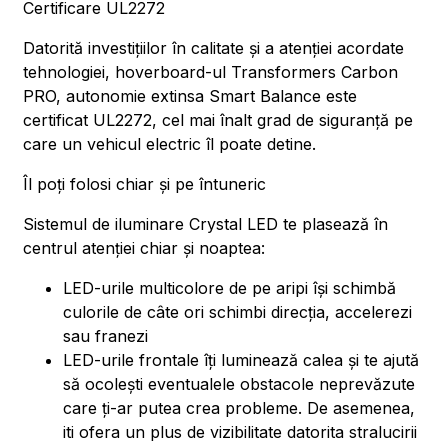
Certificare UL2272
Datorită investițiilor în calitate și a atenției acordate
tehnologiei, hoverboard-ul Transformers Carbon
PRO, autonomie extinsa Smart Balance este
certificat UL2272, cel mai înalt grad de siguranță pe
care un vehicul electric îl poate detine.
Îl poți folosi chiar și pe întuneric
Sistemul de iluminare Crystal LED te plasează în
centrul atenției chiar și noaptea:
LED-urile multicolore de pe aripi își schimbă
culorile de câte ori schimbi direcția, accelerezi
sau franezi
LED-urile frontale îți luminează calea și te ajută
să ocolești eventualele obstacole neprevăzute
care ți-ar putea crea probleme. De asemenea,
iti ofera un plus de vizibilitate datorita stralucirii