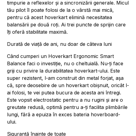
timpurie a reflexelor și a sincronizării generale. Micul
tău pilot îl poate folosi de la o vârstă mai mică,
pentru că acest hoverkart elimină necesitatea
balansării pe două roți. Ai trei puncte de sprijin care
îți oferă stabilitate maximă.
Durată de viață de ani, nu doar de câteva luni
Când cumperi un Hoverkart Ergonomic Smart
Balance faci o investiție, nu o cheltuială. Nu-ți face
griji cu privire la durabilitatea hoverkart-ului. Este
super rezistent, l-am construit din metal forjat, așa
că, spre deosebire de un hoverkart obișnuit, oricât l-
ai folosi, te vei putea bucura de acesta ani întregi.
Este vopsit electrostatic pentru a nu rugini și are o
greutate redusă, optimă pentru a-ți facilita plimbările
lungi, fără a epuiza în exces bateria hoverboard-
ului.
Siguranță înainte de toate