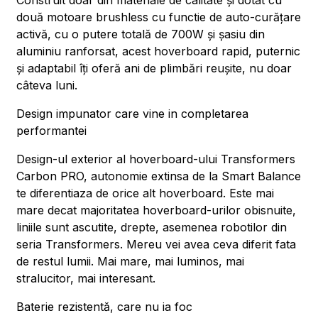
Construit doar din materiale de calitate și dotat cu
două motoare brushless cu functie de auto-curățare
activă, cu o putere totală de 700W și șasiu din
aluminiu ranforsat, acest hoverboard rapid, puternic
și adaptabil îți oferă ani de plimbări reușite, nu doar
câteva luni.
Design impunator care vine in completarea
performantei
Design-ul exterior al hoverboard-ului Transformers
Carbon PRO, autonomie extinsa de la Smart Balance
te diferentiaza de orice alt hoverboard. Este mai
mare decat majoritatea hoverboard-urilor obisnuite,
liniile sunt ascutite, drepte, asemenea robotilor din
seria Transformers. Mereu vei avea ceva diferit fata
de restul lumii. Mai mare, mai luminos, mai
stralucitor, mai interesant.
Baterie rezistentă, care nu ia foc