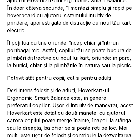
ajutorul Hoverkart-ului Ergonomic Smart Balance.
În doar câteva secunde, îl montezi simplu și rapid pe
hoverboard cu ajutorul sistemului intuitiv de
prindere, apoi ești gata de distracție cu noul tău kart
electric.
Îl poți lua cu tine oriunde, încap chiar și într-un
portbagaj mic. Astfel, copilul tău se poate bucura de
plimbări distractive cu noul lui kart, oriunde: în parc,
la bunici, chiar și la plimbările în natură sau la picnic.
Potrivit atât pentru copii, cât și pentru adulți
Deși intens folosit și de adulți, Hoverkart-ul
Ergonomic Smart Balance este, în general,
preferatul copiilor. Ușor și intuitiv de manevrat, acest
Hoverkart este dotat cu două manete, cu ajutorul
cărora copilul poate merge înainte, înapoi, la stânga
sau la dreapta, ba chiar se și poate roti pe loc. Mai
mult, este ușor de folosit și contribuie la dezvoltarea