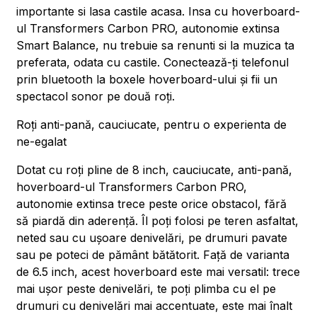
importante si lasa castile acasa. Insa cu hoverboard-
ul Transformers Carbon PRO, autonomie extinsa
Smart Balance, nu trebuie sa renunti si la muzica ta
preferata, odata cu castile. Conectează-ți telefonul
prin bluetooth la boxele hoverboard-ului și fii un
spectacol sonor pe două roți.
Roți anti-pană, cauciucate, pentru o experienta de
ne-egalat
Dotat cu roți pline de 8 inch, cauciucate, anti-pană,
hoverboard-ul Transformers Carbon PRO,
autonomie extinsa trece peste orice obstacol, fără
să piardă din aderență. Îl poți folosi pe teren asfaltat,
neted sau cu ușoare denivelări, pe drumuri pavate
sau pe poteci de pământ bătătorit. Față de varianta
de 6.5 inch, acest hoverboard este mai versatil: trece
mai ușor peste denivelări, te poți plimba cu el pe
drumuri cu denivelări mai accentuate, este mai înalt