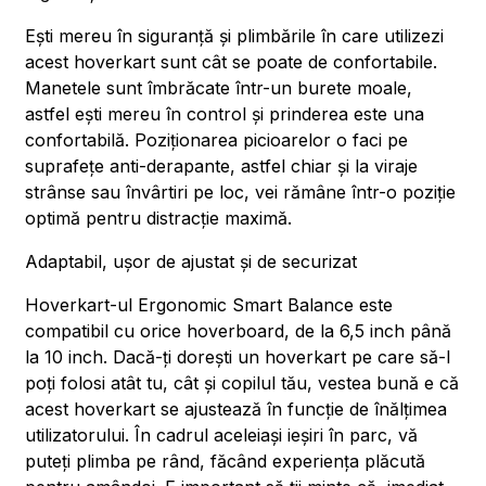
Ești mereu în siguranță și plimbările în care utilizezi
acest hoverkart sunt cât se poate de confortabile.
Manetele sunt îmbrăcate într-un burete moale,
astfel ești mereu în control și prinderea este una
confortabilă. Poziționarea picioarelor o faci pe
suprafețe anti-derapante, astfel chiar și la viraje
strânse sau învârtiri pe loc, vei rămâne într-o poziție
optimă pentru distracție maximă.
Adaptabil, ușor de ajustat și de securizat
Hoverkart-ul Ergonomic Smart Balance este
compatibil cu orice hoverboard, de la 6,5 inch până
la 10 inch. Dacă-ți dorești un hoverkart pe care să-l
poți folosi atât tu, cât și copilul tău, vestea bună e că
acest hoverkart se ajustează în funcție de înălțimea
utilizatorului. În cadrul aceleiași ieșiri în parc, vă
puteți plimba pe rând, făcând experiența plăcută