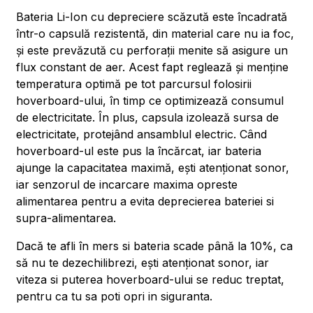
Bateria Li-Ion cu depreciere scăzută este încadrată
într-o capsulă rezistentă, din material care nu ia foc,
și este prevăzută cu perforații menite să asigure un
flux constant de aer. Acest fapt reglează și menține
temperatura optimă pe tot parcursul folosirii
hoverboard-ului, în timp ce optimizează consumul
de electricitate. În plus, capsula izolează sursa de
electricitate, protejând ansamblul electric. Când
hoverboard-ul este pus la încărcat, iar bateria
ajunge la capacitatea maximă, ești atenționat sonor,
iar senzorul de incarcare maxima opreste
alimentarea pentru a evita deprecierea bateriei si
supra-alimentarea.
Dacă te afli în mers si bateria scade până la 10%, ca
să nu te dezechilibrezi, ești atenționat sonor, iar
viteza si puterea hoverboard-ului se reduc treptat,
pentru ca tu sa poti opri in siguranta.