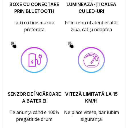
BOXE CU CONECTARE
LUMINEAZĂ-ȚI CALEA
PRIN BLUETOOTH
CU LED-URI
Ia-ți cu tine muzica
Fii în centrul atenției atât
preferată
ziua, cât și noaptea
SENZOR DE ÎNCĂRCARE
VITEZĂ LIMITATĂ LA 15
A BATERIEI
KM/H
Te anunță când e 100%
Ne place viteza, dar iubim
pregătit de drum
siguranța