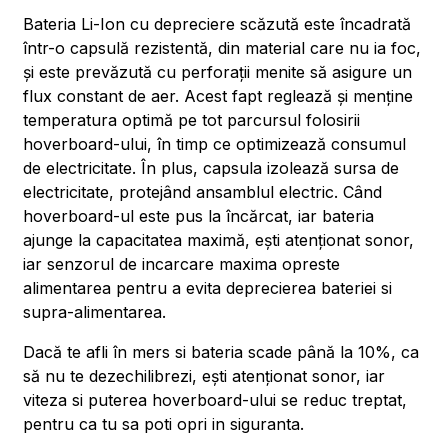
Bateria Li-Ion cu depreciere scăzută este încadrată
într-o capsulă rezistentă, din material care nu ia foc,
și este prevăzută cu perforații menite să asigure un
flux constant de aer. Acest fapt reglează și menține
temperatura optimă pe tot parcursul folosirii
hoverboard-ului, în timp ce optimizează consumul
de electricitate. În plus, capsula izolează sursa de
electricitate, protejând ansamblul electric. Când
hoverboard-ul este pus la încărcat, iar bateria
ajunge la capacitatea maximă, ești atenționat sonor,
iar senzorul de incarcare maxima opreste
alimentarea pentru a evita deprecierea bateriei si
supra-alimentarea.
Dacă te afli în mers si bateria scade până la 10%, ca
să nu te dezechilibrezi, ești atenționat sonor, iar
viteza si puterea hoverboard-ului se reduc treptat,
pentru ca tu sa poti opri in siguranta.