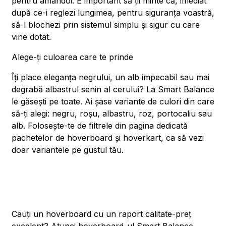
pentru amândoi. E important să ții minte că, imediat
după ce-i reglezi lungimea, pentru siguranța voastră,
să-l blochezi prin sistemul simplu și sigur cu care
vine dotat.
Alege-ți culoarea care te prinde
Îți place eleganța negrului, un alb impecabil sau mai
degrabă albastrul senin al cerului? La Smart Balance
le găsești pe toate. Ai șase variante de culori din care
să-ți alegi: negru, roșu, albastru, roz, portocaliu sau
alb. Folosește-te de filtrele din pagina dedicată
pachetelor de hoverboard și hoverkart, ca să vezi
doar variantele pe gustul tău.
Cauți un hoverboard cu un raport calitate-preț