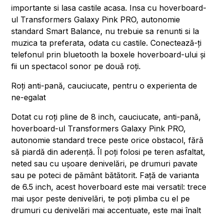
importante si lasa castile acasa. Insa cu hoverboard-
ul Transformers Galaxy Pink PRO, autonomie
standard Smart Balance, nu trebuie sa renunti si la
muzica ta preferata, odata cu castile. Conectează-ți
telefonul prin bluetooth la boxele hoverboard-ului și
fii un spectacol sonor pe două roți.
Roți anti-pană, cauciucate, pentru o experienta de
ne-egalat
Dotat cu roți pline de 8 inch, cauciucate, anti-pană,
hoverboard-ul Transformers Galaxy Pink PRO,
autonomie standard trece peste orice obstacol, fără
să piardă din aderență. Îl poți folosi pe teren asfaltat,
neted sau cu ușoare denivelări, pe drumuri pavate
sau pe poteci de pământ bătătorit. Față de varianta
de 6.5 inch, acest hoverboard este mai versatil: trece
mai ușor peste denivelări, te poți plimba cu el pe
drumuri cu denivelări mai accentuate, este mai înalt