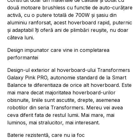
Construit doar din materiale de calitate și dotat cu
două motoare brushless cu functie de auto-curățare
activă, cu o putere totală de 700W și șasiu din
aluminiu ranforsat, acest hoverboard rapid, puternic
și adaptabil îți oferă ani de plimbări reușite, nu doar
câteva luni.
Design impunator care vine in completarea
performantei
Design-ul exterior al hoverboard-ului Transformers
Galaxy Pink PRO, autonomie standard de la Smart
Balance te diferentiaza de orice alt hoverboard. Este
mai mare decat majoritatea hoverboard-urilor
obisnuite, liniile sunt ascutite, drepte, asemenea
robotilor din seria Transformers. Mereu vei avea
ceva diferit fata de restul lumii. Mai mare, mai
luminos, mai stralucitor, mai interesant.
Baterie rezistentă, care nu ia foc