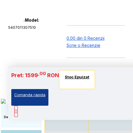
Model:
5407011307510
0.00 din 0 Recenzii
Scrie o Recenzie
Baterie si Autonomie
,00
Pret: 1599
RON
Stoc Epuizat
Stoc Epuizat
Stoc Epuizat
Comanda rapida
Standard: Pret accesibil,
Autonomie extinsa, prin
prin echiparea cu
echiparea cu acumulator
acumulator standard
de capacitate marita
Descriere