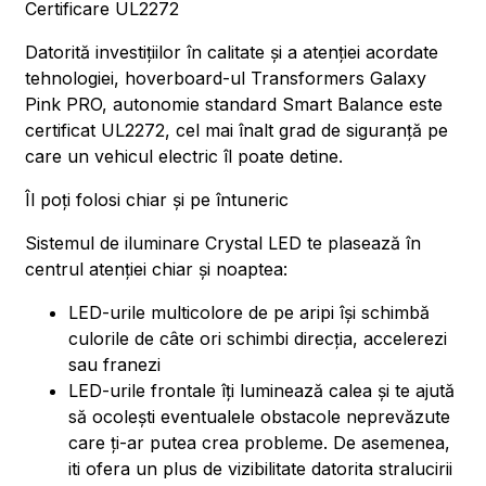
Certificare UL2272
Datorită investițiilor în calitate și a atenției acordate
tehnologiei, hoverboard-ul Transformers Galaxy
Pink PRO, autonomie standard Smart Balance este
certificat UL2272, cel mai înalt grad de siguranță pe
care un vehicul electric îl poate detine.
Îl poți folosi chiar și pe întuneric
Sistemul de iluminare Crystal LED te plasează în
centrul atenției chiar și noaptea:
LED-urile multicolore de pe aripi își schimbă
culorile de câte ori schimbi direcția, accelerezi
sau franezi
LED-urile frontale îți luminează calea și te ajută
să ocolești eventualele obstacole neprevăzute
care ți-ar putea crea probleme. De asemenea,
iti ofera un plus de vizibilitate datorita stralucirii