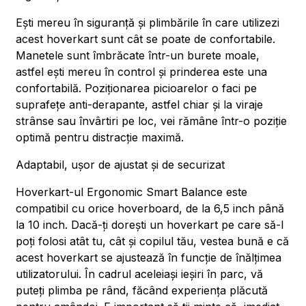
Ești mereu în siguranță și plimbările în care utilizezi
acest hoverkart sunt cât se poate de confortabile.
Manetele sunt îmbrăcate într-un burete moale,
astfel ești mereu în control și prinderea este una
confortabilă. Poziționarea picioarelor o faci pe
suprafețe anti-derapante, astfel chiar și la viraje
strânse sau învârtiri pe loc, vei rămâne într-o poziție
optimă pentru distracție maximă.
Adaptabil, ușor de ajustat și de securizat
Hoverkart-ul Ergonomic Smart Balance este
compatibil cu orice hoverboard, de la 6,5 inch până
la 10 inch. Dacă-ți dorești un hoverkart pe care să-l
poți folosi atât tu, cât și copilul tău, vestea bună e că
acest hoverkart se ajustează în funcție de înălțimea
utilizatorului. În cadrul aceleiași ieșiri în parc, vă
puteți plimba pe rând, făcând experiența plăcută