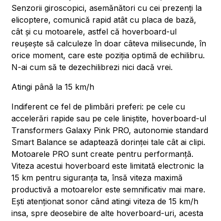
Senzorii giroscopici, asemănători cu cei prezenți la
elicoptere, comunică rapid atât cu placa de bază,
cât și cu motoarele, astfel că hoverboard-ul
reușește să calculeze în doar câteva milisecunde, în
orice moment, care este poziția optimă de echilibru.
N-ai cum să te dezechilibrezi nici dacă vrei.
Atingi până la 15 km/h
Indiferent ce fel de plimbări preferi: pe cele cu
accelerări rapide sau pe cele liniștite, hoverboard-ul
Transformers Galaxy Pink PRO, autonomie standard
Smart Balance se adaptează dorinței tale cât ai clipi.
Motoarele PRO sunt create pentru performanță.
Viteza acestui hoverboard este limitată electronic la
15 km pentru siguranța ta, însă viteza maximă
productivă a motoarelor este semnificativ mai mare.
Ești atenționat sonor când atingi viteza de 15 km/h
insa, spre deosebire de alte hoverboard-uri, acesta