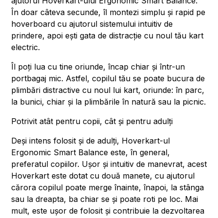
ajutorul Hoverkart-ului Ergonomic Smart Balance.
În doar câteva secunde, îl montezi simplu și rapid pe
hoverboard cu ajutorul sistemului intuitiv de
prindere, apoi ești gata de distracție cu noul tău kart
electric.
Îl poți lua cu tine oriunde, încap chiar și într-un
portbagaj mic. Astfel, copilul tău se poate bucura de
plimbări distractive cu noul lui kart, oriunde: în parc,
la bunici, chiar și la plimbările în natură sau la picnic.
Potrivit atât pentru copii, cât și pentru adulți
Deși intens folosit și de adulți, Hoverkart-ul
Ergonomic Smart Balance este, în general,
preferatul copiilor. Ușor și intuitiv de manevrat, acest
Hoverkart este dotat cu două manete, cu ajutorul
cărora copilul poate merge înainte, înapoi, la stânga
sau la dreapta, ba chiar se și poate roti pe loc. Mai
mult, este ușor de folosit și contribuie la dezvoltarea