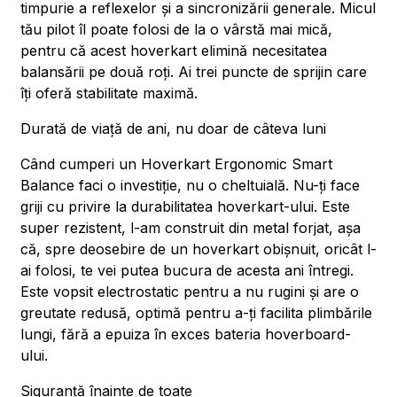
timpurie a reflexelor și a sincronizării generale. Micul
tău pilot îl poate folosi de la o vârstă mai mică,
pentru că acest hoverkart elimină necesitatea
balansării pe două roți. Ai trei puncte de sprijin care
îți oferă stabilitate maximă.
Durată de viață de ani, nu doar de câteva luni
Când cumperi un Hoverkart Ergonomic Smart
Balance faci o investiție, nu o cheltuială. Nu-ți face
griji cu privire la durabilitatea hoverkart-ului. Este
super rezistent, l-am construit din metal forjat, așa
că, spre deosebire de un hoverkart obișnuit, oricât l-
ai folosi, te vei putea bucura de acesta ani întregi.
Este vopsit electrostatic pentru a nu rugini și are o
greutate redusă, optimă pentru a-ți facilita plimbările
lungi, fără a epuiza în exces bateria hoverboard-
ului.
Siguranță înainte de toate