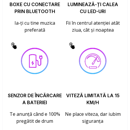
BOXE CU CONECTARE
LUMINEAZĂ-ȚI CALEA
PRIN BLUETOOTH
CU LED-URI
Ia-ți cu tine muzica
Fii în centrul atenției atât
preferată
ziua, cât și noaptea
SENZOR DE ÎNCĂRCARE
VITEZĂ LIMITATĂ LA 15
A BATERIEI
KM/H
Te anunță când e 100%
Ne place viteza, dar iubim
pregătit de drum
siguranța