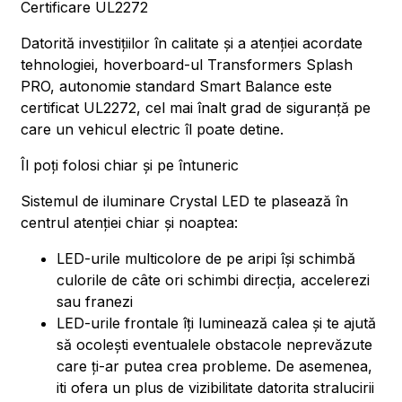
Certificare UL2272
Datorită investițiilor în calitate și a atenției acordate
tehnologiei, hoverboard-ul Transformers Splash
PRO, autonomie standard Smart Balance este
certificat UL2272, cel mai înalt grad de siguranță pe
care un vehicul electric îl poate detine.
Îl poți folosi chiar și pe întuneric
Sistemul de iluminare Crystal LED te plasează în
centrul atenției chiar și noaptea:
LED-urile multicolore de pe aripi își schimbă
culorile de câte ori schimbi direcția, accelerezi
sau franezi
LED-urile frontale îți luminează calea și te ajută
să ocolești eventualele obstacole neprevăzute
care ți-ar putea crea probleme. De asemenea,
iti ofera un plus de vizibilitate datorita stralucirii