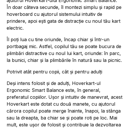
ajutorul Hoverkart-ului Ergonomic Smart Balance.
În doar câteva secunde, îl montezi simplu și rapid pe
hoverboard cu ajutorul sistemului intuitiv de
prindere, apoi ești gata de distracție cu noul tău kart
electric.
Îl poți lua cu tine oriunde, încap chiar și într-un
portbagaj mic. Astfel, copilul tău se poate bucura de
plimbări distractive cu noul lui kart, oriunde: în parc,
la bunici, chiar și la plimbările în natură sau la picnic.
Potrivit atât pentru copii, cât și pentru adulți
Deși intens folosit și de adulți, Hoverkart-ul
Ergonomic Smart Balance este, în general,
preferatul copiilor. Ușor și intuitiv de manevrat, acest
Hoverkart este dotat cu două manete, cu ajutorul
cărora copilul poate merge înainte, înapoi, la stânga
sau la dreapta, ba chiar se și poate roti pe loc. Mai
mult, este ușor de folosit și contribuie la dezvoltarea