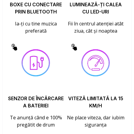
BOXE CU CONECTARE
LUMINEAZĂ-ȚI CALEA
PRIN BLUETOOTH
CU LED-URI
Ia-ți cu tine muzica
Fii în centrul atenției atât
preferată
ziua, cât și noaptea
SENZOR DE ÎNCĂRCARE
VITEZĂ LIMITATĂ LA 15
A BATERIEI
KM/H
Te anunță când e 100%
Ne place viteza, dar iubim
pregătit de drum
siguranța