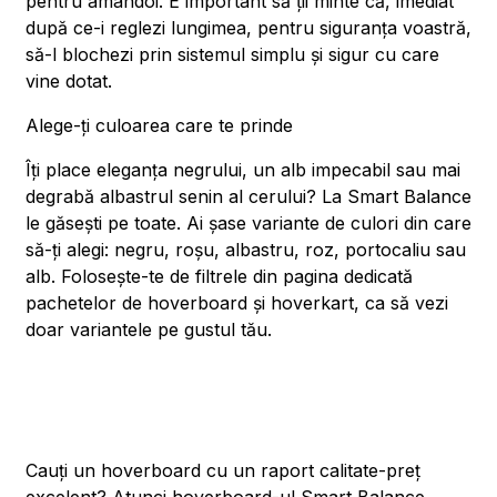
pentru amândoi. E important să ții minte că, imediat
după ce-i reglezi lungimea, pentru siguranța voastră,
să-l blochezi prin sistemul simplu și sigur cu care
vine dotat.
Alege-ți culoarea care te prinde
Îți place eleganța negrului, un alb impecabil sau mai
degrabă albastrul senin al cerului? La Smart Balance
le găsești pe toate. Ai șase variante de culori din care
să-ți alegi: negru, roșu, albastru, roz, portocaliu sau
alb. Folosește-te de filtrele din pagina dedicată
pachetelor de hoverboard și hoverkart, ca să vezi
doar variantele pe gustul tău.
Cauți un hoverboard cu un raport calitate-preț