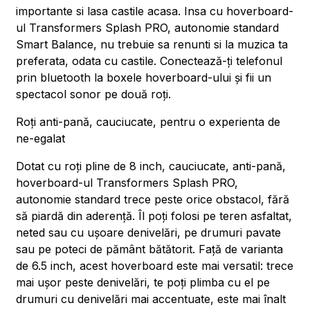
importante si lasa castile acasa. Insa cu hoverboard-
ul Transformers Splash PRO, autonomie standard
Smart Balance, nu trebuie sa renunti si la muzica ta
preferata, odata cu castile. Conectează-ți telefonul
prin bluetooth la boxele hoverboard-ului și fii un
spectacol sonor pe două roți.
Roți anti-pană, cauciucate, pentru o experienta de
ne-egalat
Dotat cu roți pline de 8 inch, cauciucate, anti-pană,
hoverboard-ul Transformers Splash PRO,
autonomie standard trece peste orice obstacol, fără
să piardă din aderență. Îl poți folosi pe teren asfaltat,
neted sau cu ușoare denivelări, pe drumuri pavate
sau pe poteci de pământ bătătorit. Față de varianta
de 6.5 inch, acest hoverboard este mai versatil: trece
mai ușor peste denivelări, te poți plimba cu el pe
drumuri cu denivelări mai accentuate, este mai înalt