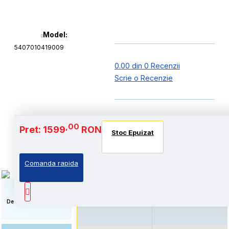
Model:
5407010419009
0.00 din 0 Recenzii
Scrie o Recenzie
Baterie si Autonomie
,00
Pret: 1599
RON
Stoc Epuizat
Stoc Epuizat
Stoc Epuizat
Comanda rapida
Standard: Pret accesibil,
Autonomie extinsa, prin
prin echiparea cu
echiparea cu acumulator
acumulator standard
de capacitate marita
Descriere