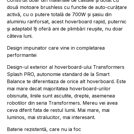
Construit doar din materiale de calitate și dotat cu
două motoare brushless cu functie de auto-curățare
activă, cu o putere totală de 700W și șasiu din
aluminiu ranforsat, acest hoverboard rapid, puternic
și adaptabil îți oferă ani de plimbări reușite, nu doar
câteva luni.
Design impunator care vine in completarea
performantei
Design-ul exterior al hoverboard-ului Transformers
Splash PRO, autonomie standard de la Smart
Balance te diferentiaza de orice alt hoverboard. Este
mai mare decat majoritatea hoverboard-urilor
obisnuite, liniile sunt ascutite, drepte, asemenea
robotilor din seria Transformers. Mereu vei avea
ceva diferit fata de restul lumii. Mai mare, mai
luminos, mai stralucitor, mai interesant.
Baterie rezistentă, care nu ia foc