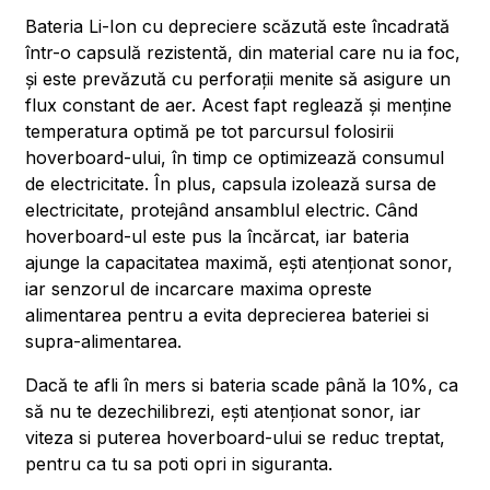
Bateria Li-Ion cu depreciere scăzută este încadrată
într-o capsulă rezistentă, din material care nu ia foc,
și este prevăzută cu perforații menite să asigure un
flux constant de aer. Acest fapt reglează și menține
temperatura optimă pe tot parcursul folosirii
hoverboard-ului, în timp ce optimizează consumul
de electricitate. În plus, capsula izolează sursa de
electricitate, protejând ansamblul electric. Când
hoverboard-ul este pus la încărcat, iar bateria
ajunge la capacitatea maximă, ești atenționat sonor,
iar senzorul de incarcare maxima opreste
alimentarea pentru a evita deprecierea bateriei si
supra-alimentarea.
Dacă te afli în mers si bateria scade până la 10%, ca
să nu te dezechilibrezi, ești atenționat sonor, iar
viteza si puterea hoverboard-ului se reduc treptat,
pentru ca tu sa poti opri in siguranta.