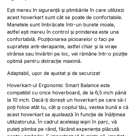
Ești mereu în siguranță și plimbările în care utilizezi
acest hoverkart sunt cât se poate de confortabile.
Manetele sunt îmbrăcate într-un burete moale,
astfel ești mereu în control și prinderea este una
confortabilă. Poziționarea picioarelor o faci pe
suprafețe anti-derapante, astfel chiar și la viraje
strânse sau învârtiri pe loc, vei rămâne într-o poziție
optimă pentru distracție maximă.
Adaptabil, ușor de ajustat și de securizat
Hoverkart-ul Ergonomic Smart Balance este
compatibil cu orice hoverboard, de la 6,5 inch până
la 10 inch. Dacă-ți dorești un hoverkart pe care să-l
poți folosi atât tu, cât și copilul tău, vestea bună e că
acest hoverkart se ajustează în funcție de înălțimea
utilizatorului. În cadrul aceleiași ieșiri în parc, vă
puteți plimba pe rând, făcând experiența plăcută