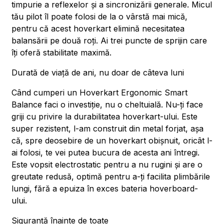
timpurie a reflexelor și a sincronizării generale. Micul
tău pilot îl poate folosi de la o vârstă mai mică,
pentru că acest hoverkart elimină necesitatea
balansării pe două roți. Ai trei puncte de sprijin care
îți oferă stabilitate maximă.
Durată de viață de ani, nu doar de câteva luni
Când cumperi un Hoverkart Ergonomic Smart
Balance faci o investiție, nu o cheltuială. Nu-ți face
griji cu privire la durabilitatea hoverkart-ului. Este
super rezistent, l-am construit din metal forjat, așa
că, spre deosebire de un hoverkart obișnuit, oricât l-
ai folosi, te vei putea bucura de acesta ani întregi.
Este vopsit electrostatic pentru a nu rugini și are o
greutate redusă, optimă pentru a-ți facilita plimbările
lungi, fără a epuiza în exces bateria hoverboard-
ului.
Siguranță înainte de toate