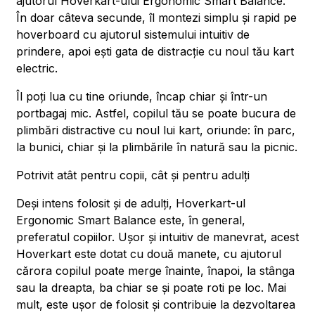
ajutorul Hoverkart-ului Ergonomic Smart Balance.
În doar câteva secunde, îl montezi simplu și rapid pe
hoverboard cu ajutorul sistemului intuitiv de
prindere, apoi ești gata de distracție cu noul tău kart
electric.
Îl poți lua cu tine oriunde, încap chiar și într-un
portbagaj mic. Astfel, copilul tău se poate bucura de
plimbări distractive cu noul lui kart, oriunde: în parc,
la bunici, chiar și la plimbările în natură sau la picnic.
Potrivit atât pentru copii, cât și pentru adulți
Deși intens folosit și de adulți, Hoverkart-ul
Ergonomic Smart Balance este, în general,
preferatul copiilor. Ușor și intuitiv de manevrat, acest
Hoverkart este dotat cu două manete, cu ajutorul
cărora copilul poate merge înainte, înapoi, la stânga
sau la dreapta, ba chiar se și poate roti pe loc. Mai
mult, este ușor de folosit și contribuie la dezvoltarea