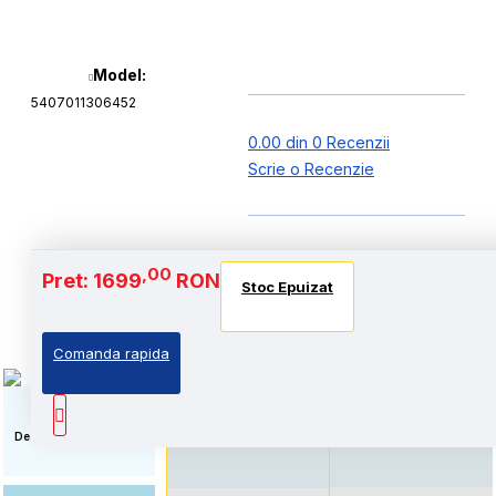
Model:
5407011306452
0.00 din 0 Recenzii
Scrie o Recenzie
Baterie si Autonomie
,00
Pret: 1699
RON
Stoc Epuizat
Stoc Epuizat
Stoc Epuizat
Comanda rapida
Autonomie extinsa, prin
Standard: Pret accesibil,
echiparea cu acumulator
prin echiparea cu
de capacitate marita
acumulator standard
Descriere