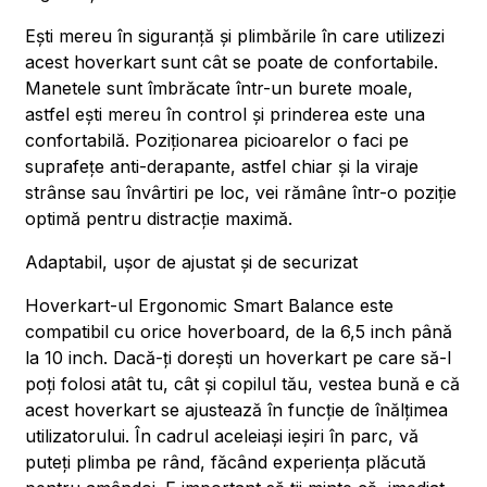
Ești mereu în siguranță și plimbările în care utilizezi
acest hoverkart sunt cât se poate de confortabile.
Manetele sunt îmbrăcate într-un burete moale,
astfel ești mereu în control și prinderea este una
confortabilă. Poziționarea picioarelor o faci pe
suprafețe anti-derapante, astfel chiar și la viraje
strânse sau învârtiri pe loc, vei rămâne într-o poziție
optimă pentru distracție maximă.
Adaptabil, ușor de ajustat și de securizat
Hoverkart-ul Ergonomic Smart Balance este
compatibil cu orice hoverboard, de la 6,5 inch până
la 10 inch. Dacă-ți dorești un hoverkart pe care să-l
poți folosi atât tu, cât și copilul tău, vestea bună e că
acest hoverkart se ajustează în funcție de înălțimea
utilizatorului. În cadrul aceleiași ieșiri în parc, vă
puteți plimba pe rând, făcând experiența plăcută