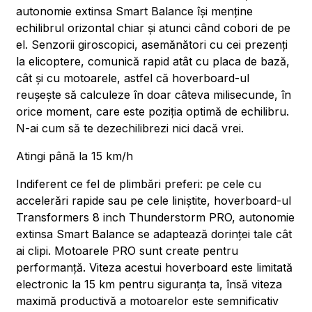
autonomie extinsa Smart Balance își menține
echilibrul orizontal chiar și atunci când cobori de pe
el. Senzorii giroscopici, asemănători cu cei prezenți
la elicoptere, comunică rapid atât cu placa de bază,
cât și cu motoarele, astfel că hoverboard-ul
reușește să calculeze în doar câteva milisecunde, în
orice moment, care este poziția optimă de echilibru.
N-ai cum să te dezechilibrezi nici dacă vrei.
Atingi până la 15 km/h
Indiferent ce fel de plimbări preferi: pe cele cu
accelerări rapide sau pe cele liniștite, hoverboard-ul
Transformers 8 inch Thunderstorm PRO, autonomie
extinsa Smart Balance se adaptează dorinței tale cât
ai clipi. Motoarele PRO sunt create pentru
performanță. Viteza acestui hoverboard este limitată
electronic la 15 km pentru siguranța ta, însă viteza
maximă productivă a motoarelor este semnificativ