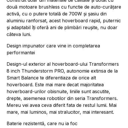
Construit doar din materiale de calitate și dotat cu
două motoare brushless cu functie de auto-curățare
activă, cu o putere totală de 700W și șasiu din
aluminiu ranforsat, acest hoverboard rapid, puternic
și adaptabil îți oferă ani de plimbări reușite, nu doar
câteva luni.
Design impunator care vine in completarea
performantei
Design-ul exterior al hoverboard-ului Transformers
8 inch Thunderstorm PRO, autonomie extinsa de la
Smart Balance te diferentiaza de orice alt
hoverboard. Este mai mare decat majoritatea
hoverboard-urilor obisnuite, liniile sunt ascutite,
drepte, asemenea robotilor din seria Transformers.
Mereu vei avea ceva diferit fata de restul lumii. Mai
mare, mai luminos, mai stralucitor, mai interesant.
Baterie rezistentă, care nu ia foc