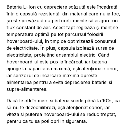
Bateria Li-Ion cu depreciere scăzută este încadrată
într-o capsulă rezistentă, din material care nu ia foc,
și este prevăzută cu perforații menite să asigure un
flux constant de aer. Acest fapt reglează și menține
temperatura optimă pe tot parcursul folosirii
hoverboard-ului, în timp ce optimizează consumul
de electricitate. În plus, capsula izolează sursa de
electricitate, protejând ansamblul electric. Când
hoverboard-ul este pus la încărcat, iar bateria
ajunge la capacitatea maximă, ești atenționat sonor,
iar senzorul de incarcare maxima opreste
alimentarea pentru a evita deprecierea bateriei si
supra-alimentarea.
Dacă te afli în mers si bateria scade până la 10%, ca
să nu te dezechilibrezi, ești atenționat sonor, iar
viteza si puterea hoverboard-ului se reduc treptat,
pentru ca tu sa poti opri in siguranta.