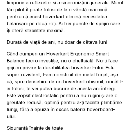
timpurie a reflexelor și a sincronizării generale. Micul
tău pilot îl poate folosi de la o vârstă mai mică,
pentru că acest hoverkart elimină necesitatea
balansării pe două roți. Ai trei puncte de sprijin care
îți oferă stabilitate maximă.
Durată de viață de ani, nu doar de câteva luni
Când cumperi un Hoverkart Ergonomic Smart
Balance faci o investiție, nu o cheltuială. Nu-ți face
griji cu privire la durabilitatea hoverkart-ului. Este
super rezistent, l-am construit din metal forjat, așa
că, spre deosebire de un hoverkart obișnuit, oricât l-
ai folosi, te vei putea bucura de acesta ani întregi.
Este vopsit electrostatic pentru a nu rugini și are o
greutate redusă, optimă pentru a-ți facilita plimbările
lungi, fără a epuiza în exces bateria hoverboard-
ului.
Siguranță înainte de toate