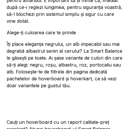
pentru amândoi. E important să ții minte că, imediat
după ce-i reglezi lungimea, pentru siguranța voastră,
să-l blochezi prin sistemul simplu și sigur cu care
vine dotat.
Alege-ți culoarea care te prinde
Îți place eleganța negrului, un alb impecabil sau mai
degrabă albastrul senin al cerului? La Smart Balance
le găsești pe toate. Ai șase variante de culori din care
să-ți alegi: negru, roșu, albastru, roz, portocaliu sau
alb. Folosește-te de filtrele din pagina dedicată
pachetelor de hoverboard și hoverkart, ca să vezi
doar variantele pe gustul tău.
Cauți un hoverboard cu un raport calitate-preț