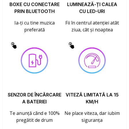
BOXE CU CONECTARE
LUMINEAZĂ-ȚI CALEA
PRIN BLUETOOTH
CU LED-URI
Ia-ți cu tine muzica
Fii în centrul atenției atât
preferată
ziua, cât și noaptea
SENZOR DE ÎNCĂRCARE
VITEZĂ LIMITATĂ LA 15
A BATERIEI
KM/H
Te anunță când e 100%
Ne place viteza, dar iubim
pregătit de drum
siguranța