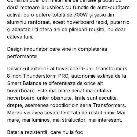
Construit doar din materiale de calitate și dotat cu
două motoare brushless cu functie de auto-curățare
activă, cu o putere totală de 700W și șasiu din
aluminiu ranforsat, acest hoverboard rapid, puternic
și adaptabil îți oferă ani de plimbări reușite, nu doar
câteva luni.
Design impunator care vine in completarea
performantei
Design-ul exterior al hoverboard-ului Transformers
8 inch Thunderstorm PRO, autonomie extinsa de la
Smart Balance te diferentiaza de orice alt
hoverboard. Este mai mare decat majoritatea
hoverboard-urilor obisnuite, liniile sunt ascutite,
drepte, asemenea robotilor din seria Transformers.
Mereu vei avea ceva diferit fata de restul lumii. Mai
mare, mai luminos, mai stralucitor, mai interesant.
Baterie rezistentă, care nu ia foc