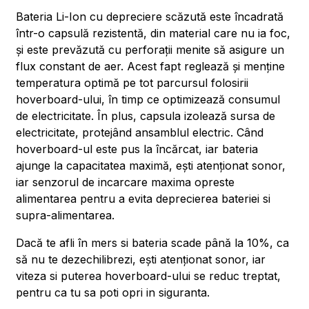
Bateria Li-Ion cu depreciere scăzută este încadrată
într-o capsulă rezistentă, din material care nu ia foc,
și este prevăzută cu perforații menite să asigure un
flux constant de aer. Acest fapt reglează și menține
temperatura optimă pe tot parcursul folosirii
hoverboard-ului, în timp ce optimizează consumul
de electricitate. În plus, capsula izolează sursa de
electricitate, protejând ansamblul electric. Când
hoverboard-ul este pus la încărcat, iar bateria
ajunge la capacitatea maximă, ești atenționat sonor,
iar senzorul de incarcare maxima opreste
alimentarea pentru a evita deprecierea bateriei si
supra-alimentarea.
Dacă te afli în mers si bateria scade până la 10%, ca
să nu te dezechilibrezi, ești atenționat sonor, iar
viteza si puterea hoverboard-ului se reduc treptat,
pentru ca tu sa poti opri in siguranta.