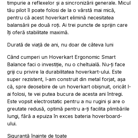
timpurie a reflexelor și a sincronizării generale. Micul
tău pilot îl poate folosi de la o vârstă mai mică,
pentru că acest hoverkart elimină necesitatea
balansării pe două roți. Ai trei puncte de sprijin care
îți oferă stabilitate maximă.
Durată de viață de ani, nu doar de câteva luni
Când cumperi un Hoverkart Ergonomic Smart
Balance faci o investiție, nu o cheltuială. Nu-ți face
griji cu privire la durabilitatea hoverkart-ului. Este
super rezistent, l-am construit din metal forjat, așa
că, spre deosebire de un hoverkart obișnuit, oricât l-
ai folosi, te vei putea bucura de acesta ani întregi.
Este vopsit electrostatic pentru a nu rugini și are o
greutate redusă, optimă pentru a-ți facilita plimbările
lungi, fără a epuiza în exces bateria hoverboard-
ului.
Siguranță înainte de toate