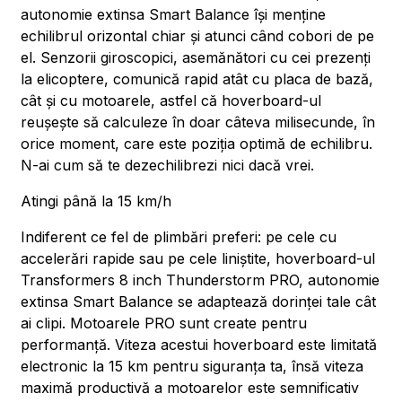
autonomie extinsa Smart Balance își menține
echilibrul orizontal chiar și atunci când cobori de pe
el. Senzorii giroscopici, asemănători cu cei prezenți
la elicoptere, comunică rapid atât cu placa de bază,
cât și cu motoarele, astfel că hoverboard-ul
reușește să calculeze în doar câteva milisecunde, în
orice moment, care este poziția optimă de echilibru.
N-ai cum să te dezechilibrezi nici dacă vrei.
Atingi până la 15 km/h
Indiferent ce fel de plimbări preferi: pe cele cu
accelerări rapide sau pe cele liniștite, hoverboard-ul
Transformers 8 inch Thunderstorm PRO, autonomie
extinsa Smart Balance se adaptează dorinței tale cât
ai clipi. Motoarele PRO sunt create pentru
performanță. Viteza acestui hoverboard este limitată
electronic la 15 km pentru siguranța ta, însă viteza
maximă productivă a motoarelor este semnificativ