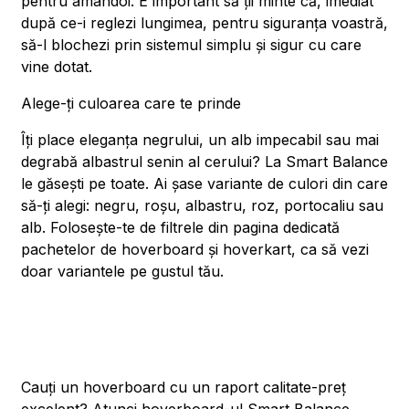
pentru amândoi. E important să ții minte că, imediat
după ce-i reglezi lungimea, pentru siguranța voastră,
să-l blochezi prin sistemul simplu și sigur cu care
vine dotat.
Alege-ți culoarea care te prinde
Îți place eleganța negrului, un alb impecabil sau mai
degrabă albastrul senin al cerului? La Smart Balance
le găsești pe toate. Ai șase variante de culori din care
să-ți alegi: negru, roșu, albastru, roz, portocaliu sau
alb. Folosește-te de filtrele din pagina dedicată
pachetelor de hoverboard și hoverkart, ca să vezi
doar variantele pe gustul tău.
Cauți un hoverboard cu un raport calitate-preț