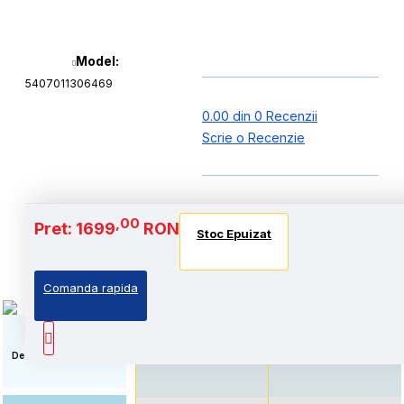
Model:
5407011306469
0.00 din 0 Recenzii
Scrie o Recenzie
Baterie si Autonomie
,00
Pret: 1699
RON
Stoc Epuizat
Stoc Epuizat
Stoc Epuizat
Comanda rapida
Autonomie extinsa, prin
Standard: Pret accesibil,
echiparea cu acumulator
prin echiparea cu
de capacitate marita
acumulator standard
Descriere