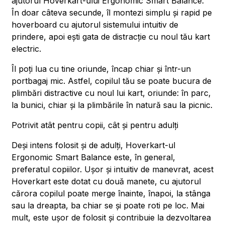
ajutorul Hoverkart-ului Ergonomic Smart Balance.
În doar câteva secunde, îl montezi simplu și rapid pe
hoverboard cu ajutorul sistemului intuitiv de
prindere, apoi ești gata de distracție cu noul tău kart
electric.
Îl poți lua cu tine oriunde, încap chiar și într-un
portbagaj mic. Astfel, copilul tău se poate bucura de
plimbări distractive cu noul lui kart, oriunde: în parc,
la bunici, chiar și la plimbările în natură sau la picnic.
Potrivit atât pentru copii, cât și pentru adulți
Deși intens folosit și de adulți, Hoverkart-ul
Ergonomic Smart Balance este, în general,
preferatul copiilor. Ușor și intuitiv de manevrat, acest
Hoverkart este dotat cu două manete, cu ajutorul
cărora copilul poate merge înainte, înapoi, la stânga
sau la dreapta, ba chiar se și poate roti pe loc. Mai
mult, este ușor de folosit și contribuie la dezvoltarea