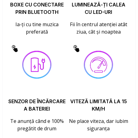
BOXE CU CONECTARE
LUMINEAZĂ-ȚI CALEA
PRIN BLUETOOTH
CU LED-URI
Ia-ți cu tine muzica
Fii în centrul atenției atât
preferată
ziua, cât și noaptea
SENZOR DE ÎNCĂRCARE
VITEZĂ LIMITATĂ LA 15
A BATERIEI
KM/H
Te anunță când e 100%
Ne place viteza, dar iubim
pregătit de drum
siguranța