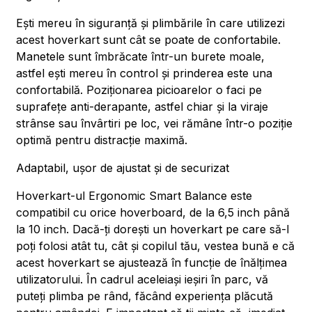
Ești mereu în siguranță și plimbările în care utilizezi
acest hoverkart sunt cât se poate de confortabile.
Manetele sunt îmbrăcate într-un burete moale,
astfel ești mereu în control și prinderea este una
confortabilă. Poziționarea picioarelor o faci pe
suprafețe anti-derapante, astfel chiar și la viraje
strânse sau învârtiri pe loc, vei rămâne într-o poziție
optimă pentru distracție maximă.
Adaptabil, ușor de ajustat și de securizat
Hoverkart-ul Ergonomic Smart Balance este
compatibil cu orice hoverboard, de la 6,5 inch până
la 10 inch. Dacă-ți dorești un hoverkart pe care să-l
poți folosi atât tu, cât și copilul tău, vestea bună e că
acest hoverkart se ajustează în funcție de înălțimea
utilizatorului. În cadrul aceleiași ieșiri în parc, vă
puteți plimba pe rând, făcând experiența plăcută