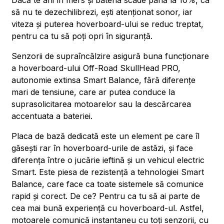
Dacă te afli în mers și bateria scade până la 10%, ca
să nu te dezechilibrezi, ești atenționat sonor, iar
viteza și puterea hoverboard-ului se reduc treptat,
pentru ca tu să poți opri în siguranță.
Senzorii de supraîncălzire asigură buna funcționare
a hoverboard-ului Off-Road SkullHead PRO,
autonomie extinsa Smart Balance, fără diferențe
mari de tensiune, care ar putea conduce la
suprasolicitarea motoarelor sau la descărcarea
accentuata a bateriei.
Placa de bază dedicată este un element pe care îl
găsești rar în hoverboard-urile de astăzi, și face
diferența între o jucărie ieftină și un vehicul electric
Smart. Este piesa de rezistență a tehnologiei Smart
Balance, care face ca toate sistemele să comunice
rapid și corect. De ce? Pentru ca tu să ai parte de
cea mai bună experiență cu hoverboard-ul. Astfel,
motoarele comunică instantaneu cu toți senzorii, cu