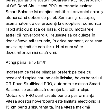
perfecționat-o la toate motoarele PRO, hoverboard-
ul Off-Road SkullHead PRO, autonomie extinsa
Smart Balance își menține echilibrul orizontal chiar și
atunci când cobori de pe el. Senzorii giroscopici,
asemănători cu cei prezenți la elicoptere, comunică
rapid atât cu placa de bază, cât și cu motoarele,
astfel că hoverboard-ul reușește să calculeze în
doar câteva milisecunde, în orice moment, care este
poziția optimă de echilibru. N-ai cum să te
dezechilibrezi nici dacă vrei.
Atingi până la 15 km/h
Indiferent ce fel de plimbări preferi: pe cele cu
accelerări rapide sau pe cele liniștite, hoverboard-ul
Off-Road SkullHead PRO, autonomie extinsa Smart
Balance se adaptează dorinței tale cât ai clipi.
Motoarele PRO sunt create pentru performanță.
Viteza acestui hoverboard este limitată electronic la
15 km pentru siguranța ta, însă viteza maximă