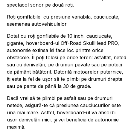
spectacol sonor pe două roți.
Roți gomflabile, cu presiune variabila, cauciucate,
asemenea autovehiculelor
Dotat cu roți gonflabile de 10 inch, cauciucate,
gigante, hoverboard-ul Off-Road SkullHead PRO,
autonomie extinsa își face loc printre orice
obstacole. Îl poți folosi pe orice teren: asfaltat, neted
sau cu denivelări, pe drumuri pavate sau pe poteci
de pământ bătătorit. Datorită motoarelor puternice,
îți este la fel de ușor să te plimbi pe drumuri drepte
sau pe pante de până la 30 de grade.
Dacă vrei să te plimbi pe asfalt sau pe drumuri
netede, asigură-te că presiunea cauciucurilor este
una mai mare. Astfel, hoverboard-ul va absorbi
ușor denivelări mici, și vei beneficia de autonomie
maximă.