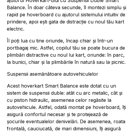
ajutorul Hoverkart-ului cu Suspensii Duble Smart
Balance. În doar câteva secunde, îl montezi simplu și
rapid pe hoverboard cu ajutorul sistemului intuitiv de
prindere, apoi ești gata de distracție cu noul tău kart
electric.
Îl poți lua cu tine oriunde, încap chiar și într-un
portbagaj mic. Astfel, copilul tău se poate bucura de
plimbări distractive cu noul lui kart, oriunde: în parc,
la bunici, chiar și la plimbările în natură sau la picnic.
Suspensii asemănătoare autovehiculelor
Acest hoverkart Smart Balance este dotat cu un
sistem de suspensii duble: atât cu arc metalic, cât și
cu piston hidraulic, asemenea celor regăsite la
autovehicule. Astfel, odată montat pe hoverboard, îți
asigură confortul necesar și te protejează de
șocurile eventualelor denivelări. De asemenea, roata
frontală, cauciucată, de mari dimensiuni, îți asigură