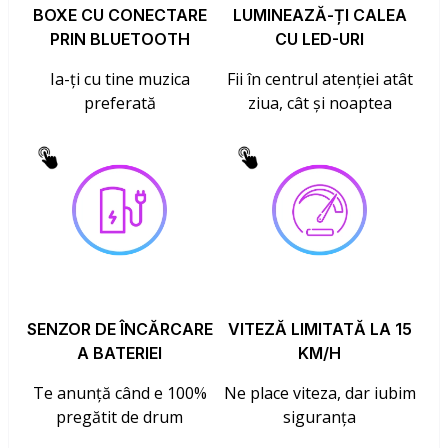
BOXE CU CONECTARE
LUMINEAZĂ-ȚI CALEA
PRIN BLUETOOTH
CU LED-URI
Ia-ți cu tine muzica
Fii în centrul atenției atât
preferată
ziua, cât și noaptea
SENZOR DE ÎNCĂRCARE
VITEZĂ LIMITATĂ LA 15
A BATERIEI
KM/H
Te anunță când e 100%
Ne place viteza, dar iubim
pregătit de drum
siguranța