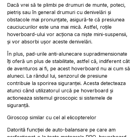
Dacă vrei să te plimbi pe drumuri de munte, poteci,
pietriș sau în general drumuri cu denivelări și
obstacole mai pronunțate, asigură-te că presiunea
cauciucurilor este una mai mică. Astfel, roțile
hoverboard-ului vor acționa ca niște mini-suspensii,
și vor absorbi ușor aceste denivelări.
În plus, pad-urile anti-alunecare supradimensionate
îți oferă un plus de stabilitate, astfel că, indiferent cât
de aventuros ai fi, pe acest hoverboard nu ai cum să
aluneci. La rândul lui, senzorul de presiune
contribuie la sporirea siguranței. Acesta detecteaza
atunci când utilizatorul urcă pe hoverboard și
actioneaza sistemul giroscopic si sistemele de
siguranță.
Giroscop similar cu cel al elicopterelor
Datorită funcției de auto-balansare pe care am