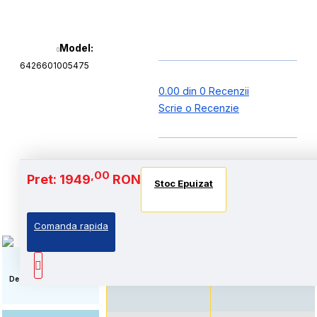
Model:
6426601005475
0.00 din 0 Recenzii
Scrie o Recenzie
Baterie si Autonomie
,00
Pret: 1949
RON
Stoc Epuizat
Stoc Epuizat
Stoc Epuizat
Comanda rapida
Autonomie extinsa, prin
Standard: Pret accesibil,
echiparea cu acumulator
prin echiparea cu
de capacitate marita
acumulator standard
Descriere