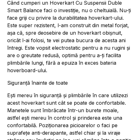
Când cumperi un Hoverkart Cu Suspensii Duble
Smart Balance faci o investiție, nu o cheltuială. Nu-ți
face griji cu privire la durabilitatea hoverkart-ului.
Este super rezistent, l-am construit din metal forjat,
așa că, spre deosebire de un hoverkart obișnuit,
oricât l-ai folosi, te vei putea bucura de acesta ani
întregi. Este vopsit electrostatic pentru a nu rugini și
are o greutate redusă, optimă pentru a-ți facilita
plimbările lungi, fără a epuiza în exces bateria
hoverboard-ului.
Siguranță înainte de toate
Ești mereu în siguranță și plimbările în care utilizezi
acest hoverkart sunt cât se poate de confortabile.
Manetele sunt îmbrăcate într-un burete moale,
astfel ești mereu în control și prinderea este una
confortabilă. Poziționarea picioarelor o faci pe
suprafețe anti-derapante, astfel chiar și la viraje