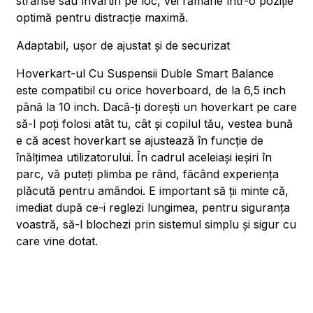
strânse sau învârtiri pe loc, vei rămâne într-o poziție
optimă pentru distracție maximă.
Adaptabil, ușor de ajustat și de securizat
Hoverkart-ul Cu Suspensii Duble Smart Balance
este compatibil cu orice hoverboard, de la 6,5 inch
până la 10 inch. Dacă-ți dorești un hoverkart pe care
să-l poți folosi atât tu, cât și copilul tău, vestea bună
e că acest hoverkart se ajustează în funcție de
înălțimea utilizatorului. În cadrul aceleiași ieșiri în
parc, vă puteți plimba pe rând, făcând experiența
plăcută pentru amândoi. E important să ții minte că,
imediat după ce-i reglezi lungimea, pentru siguranța
voastră, să-l blochezi prin sistemul simplu și sigur cu
care vine dotat.