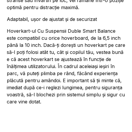
strânse sau învârtiri pe loc, vei rămâne într-o poziție
optimă pentru distracție maximă.
Adaptabil, ușor de ajustat și de securizat
Hoverkart-ul Cu Suspensii Duble Smart Balance
este compatibil cu orice hoverboard, de la 6,5 inch
până la 10 inch. Dacă-ți dorești un hoverkart pe care
să-l poți folosi atât tu, cât și copilul tău, vestea bună
e că acest hoverkart se ajustează în funcție de
înălțimea utilizatorului. În cadrul aceleiași ieșiri în
parc, vă puteți plimba pe rând, făcând experiența
plăcută pentru amândoi. E important să ții minte că,
imediat după ce-i reglezi lungimea, pentru siguranța
voastră, să-l blochezi prin sistemul simplu și sigur cu
care vine dotat.