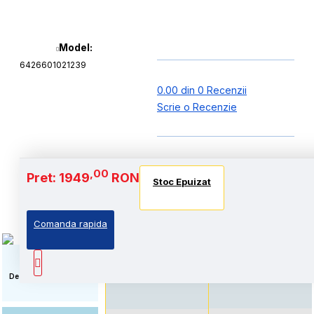
Model:
6426601021239
0.00 din 0 Recenzii
Scrie o Recenzie
Baterie si Autonomie
,00
Pret: 1949
RON
Stoc Epuizat
Stoc Epuizat
Stoc Epuizat
Comanda rapida
Autonomie extinsa, prin
Standard: Pret accesibil,
echiparea cu acumulator
prin echiparea cu
de capacitate marita
acumulator standard
Descriere