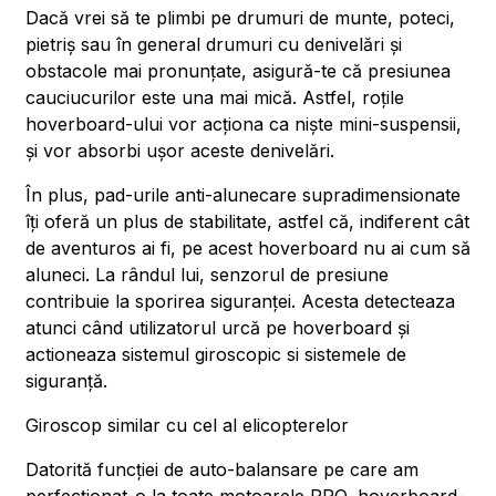
Dacă vrei să te plimbi pe drumuri de munte, poteci,
pietriș sau în general drumuri cu denivelări și
obstacole mai pronunțate, asigură-te că presiunea
cauciucurilor este una mai mică. Astfel, roțile
hoverboard-ului vor acționa ca niște mini-suspensii,
și vor absorbi ușor aceste denivelări.
În plus, pad-urile anti-alunecare supradimensionate
îți oferă un plus de stabilitate, astfel că, indiferent cât
de aventuros ai fi, pe acest hoverboard nu ai cum să
aluneci. La rândul lui, senzorul de presiune
contribuie la sporirea siguranței. Acesta detecteaza
atunci când utilizatorul urcă pe hoverboard și
actioneaza sistemul giroscopic si sistemele de
siguranță.
Giroscop similar cu cel al elicopterelor
Datorită funcției de auto-balansare pe care am