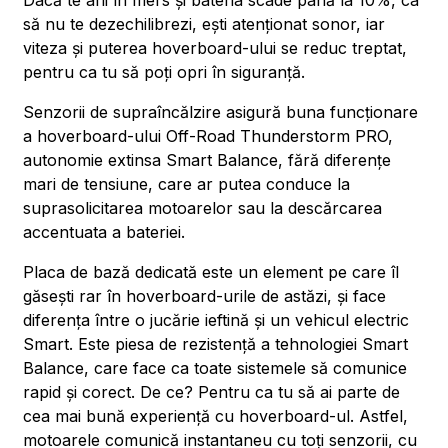
Dacă te afli în mers și bateria scade până la 10%, ca
să nu te dezechilibrezi, ești atenționat sonor, iar
viteza și puterea hoverboard-ului se reduc treptat,
pentru ca tu să poți opri în siguranță.
Senzorii de supraîncălzire asigură buna funcționare
a hoverboard-ului Off-Road Thunderstorm PRO,
autonomie extinsa Smart Balance, fără diferențe
mari de tensiune, care ar putea conduce la
suprasolicitarea motoarelor sau la descărcarea
accentuata a bateriei.
Placa de bază dedicată este un element pe care îl
găsești rar în hoverboard-urile de astăzi, și face
diferența între o jucărie ieftină și un vehicul electric
Smart. Este piesa de rezistență a tehnologiei Smart
Balance, care face ca toate sistemele să comunice
rapid și corect. De ce? Pentru ca tu să ai parte de
cea mai bună experiență cu hoverboard-ul. Astfel,
motoarele comunică instantaneu cu toți senzorii, cu