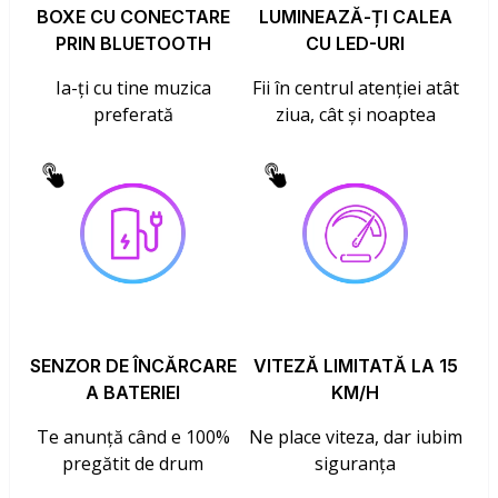
BOXE CU CONECTARE
LUMINEAZĂ-ȚI CALEA
PRIN BLUETOOTH
CU LED-URI
Ia-ți cu tine muzica
Fii în centrul atenției atât
preferată
ziua, cât și noaptea
SENZOR DE ÎNCĂRCARE
VITEZĂ LIMITATĂ LA 15
A BATERIEI
KM/H
Te anunță când e 100%
Ne place viteza, dar iubim
pregătit de drum
siguranța