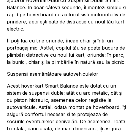
ajutorul Hoverkart-ului cu Suspensii Duble Smart
Balance. În doar câteva secunde, îl montezi simplu și
rapid pe hoverboard cu ajutorul sistemului intuitiv de
prindere, apoi ești gata de distracție cu noul tău kart
electric.
Îl poți lua cu tine oriunde, încap chiar și într-un
portbagaj mic. Astfel, copilul tău se poate bucura de
plimbări distractive cu noul lui kart, oriunde: în parc,
la bunici, chiar și la plimbările în natură sau la picnic.
Suspensii asemănătoare autovehiculelor
Acest hoverkart Smart Balance este dotat cu un
sistem de suspensii duble: atât cu arc metalic, cât și
cu piston hidraulic, asemenea celor regăsite la
autovehicule. Astfel, odată montat pe hoverboard, îți
asigură confortul necesar și te protejează de
șocurile eventualelor denivelări. De asemenea, roata
frontală, cauciucată, de mari dimensiuni, îți asigură