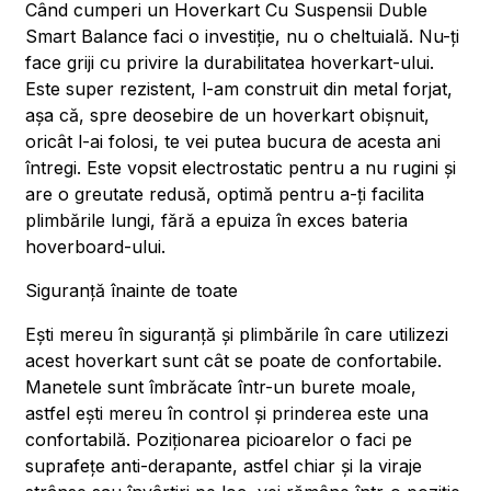
Când cumperi un Hoverkart Cu Suspensii Duble
Smart Balance faci o investiție, nu o cheltuială. Nu-ți
face griji cu privire la durabilitatea hoverkart-ului.
Este super rezistent, l-am construit din metal forjat,
așa că, spre deosebire de un hoverkart obișnuit,
oricât l-ai folosi, te vei putea bucura de acesta ani
întregi. Este vopsit electrostatic pentru a nu rugini și
are o greutate redusă, optimă pentru a-ți facilita
plimbările lungi, fără a epuiza în exces bateria
hoverboard-ului.
Siguranță înainte de toate
Ești mereu în siguranță și plimbările în care utilizezi
acest hoverkart sunt cât se poate de confortabile.
Manetele sunt îmbrăcate într-un burete moale,
astfel ești mereu în control și prinderea este una
confortabilă. Poziționarea picioarelor o faci pe
suprafețe anti-derapante, astfel chiar și la viraje