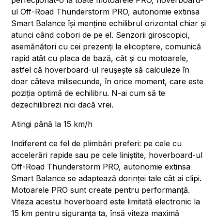
perfecționat-o la toate motoarele PRO, hoverboard-
ul Off-Road Thunderstorm PRO, autonomie extinsa
Smart Balance își menține echilibrul orizontal chiar și
atunci când cobori de pe el. Senzorii giroscopici,
asemănători cu cei prezenți la elicoptere, comunică
rapid atât cu placa de bază, cât și cu motoarele,
astfel că hoverboard-ul reușește să calculeze în
doar câteva milisecunde, în orice moment, care este
poziția optimă de echilibru. N-ai cum să te
dezechilibrezi nici dacă vrei.
Atingi până la 15 km/h
Indiferent ce fel de plimbări preferi: pe cele cu
accelerări rapide sau pe cele liniștite, hoverboard-ul
Off-Road Thunderstorm PRO, autonomie extinsa
Smart Balance se adaptează dorinței tale cât ai clipi.
Motoarele PRO sunt create pentru performanță.
Viteza acestui hoverboard este limitată electronic la
15 km pentru siguranța ta, însă viteza maximă