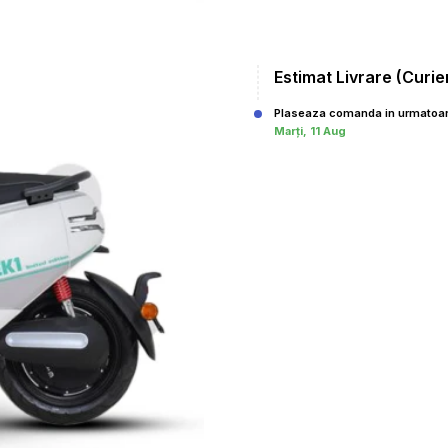
Estimat Livrare (Curie
Plaseaza comanda in urmatoar
Marți, 11 Aug
,00
Pret: 18490
Adaugă în coş
Comanda rapida