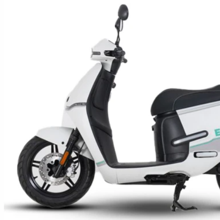
Hoverboard Kart
SCUTERE ELECTRICE
Moped/Harley Electric
Scutere Horwin
Motociclete Gowow
Motociclete Sur-Ron
ACCESORII
Accesorii de siguranta
Huse si Ghiozdane
Incarcatoare
Baterii