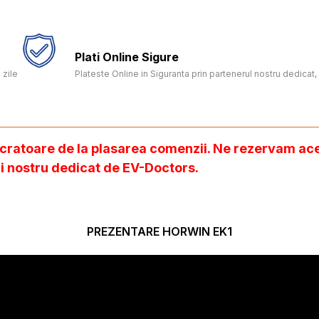
Plati Online Sigure
 zile
Plateste Online in Siguranta prin partenerul nostru dedica
ucratoare de la plasarea comenzii. Ne rezervam aces
lui nostru dedicat de EV-Doctors.
PREZENTARE HORWIN EK1