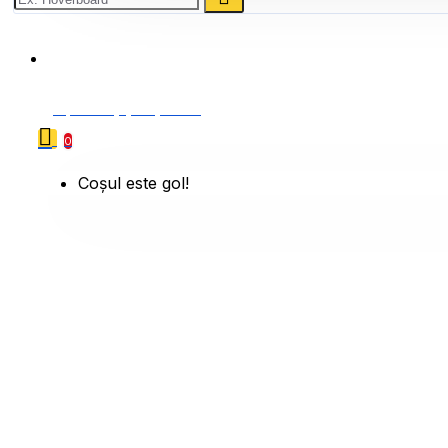
0786 222 888
0 produs(e) - 0,00 Lei
0
Coșul este gol!