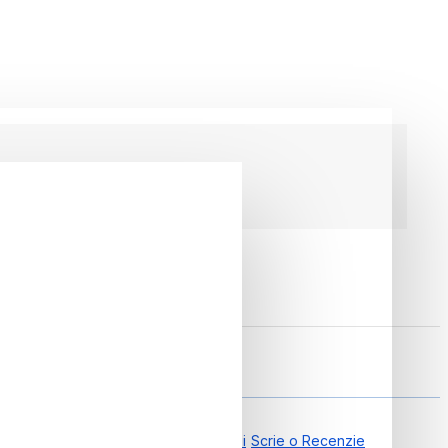
mie 83km
7012163061
0.00 din 0 Recenzii
Scrie o Recenzie