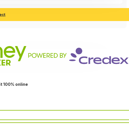
ect
it 100% online