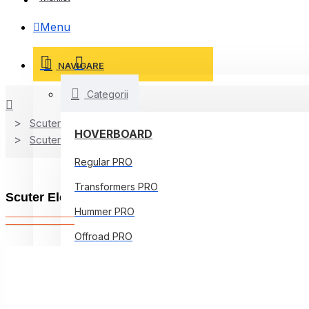
Menu
NAVIGARE
Categorii
Scutere Electrice
HOVERBOARD
Scutere Horwin
Regular PRO
Transformers PRO
Scuter Electric Horwin EK1 Limited Edition, Comf
Hummer PRO
Offroad PRO
Regular Core
Jetson Prism