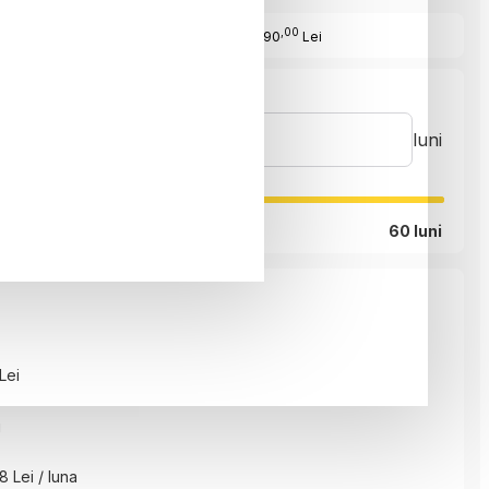
,00
Cost Produs
:18490
Lei
luni
60 luni
Lei
i
8 Lei / luna