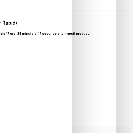
r Rapid)
ele
17
ore,
35
minute si
16
secunde si primesti produsul:
RON