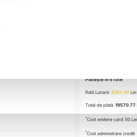
Perioada
6 luni
Plătește în
6
rate
Rată Lunară:
3253.46
Lei
Total de plată:
19570.77
*
Cost emitere card: 50 Le
*
Cost administrare credit: 