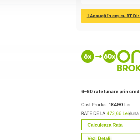
Adaugă în coş cu BT Dir
6–60 rate lunare prin cred
Cost Produs:
18490
Lei
RATE DE LA
473,66 Lei
/lună
Calculeaza Rata
Vezi Detalii