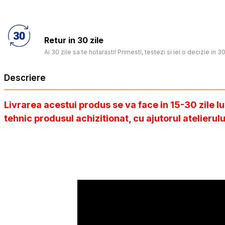
Retur in 30 zile
Ai 30 zile sa te hotarasti! Primesti, testezi si iei o decizie in 30
Descriere
Livrarea acestui produs se va face in 15-30 zile l
tehnic produsul achizitionat, cu ajutorul atelieru