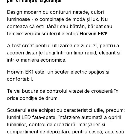
performanţa şi siguranța!
Design modern cu contururi netede, culori
luminoase - o combinație de modă și lux. Nu
contează că eşti tânăr sau bătrân, bărbat sau
femeie: vei iubi scuterul electric
Horwin EK1
!
A fost creat pentru utilizarea de zi cu zi, pentru a
acoperi distanţe lungi într-un timp rapid, elegant și
intr-o maniera economica.
Horwin EK1 este un scuter electric spațios și
confortabil.
Te vei bucura de controlul vitezei de croazieră în
orice condiție de drum.
Scuterul este echipat cu caracteristici utile, precum:
lumini LED fata-spate, întârziere automată a opririi
luminilor, control de croazieră, marșarier și
compartiment de depozitare pentru cască, acte sau