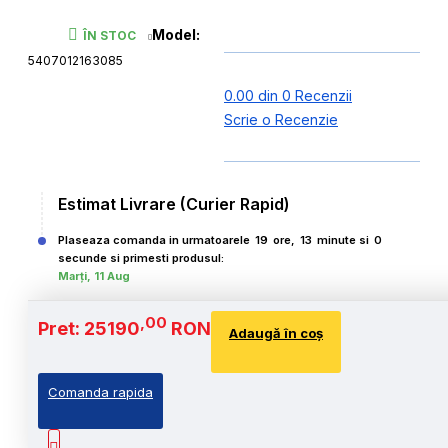
Model:
ÎN STOC
5407012163085
0.00 din 0 Recenzii
Scrie o Recenzie
Estimat Livrare (Curier Rapid)
Plaseaza comanda in urmatoarele
19
ore,
12
minute si
59
secunde si primesti produsul:
Marți, 11 Aug
,00
Pret: 25190
RON
Adaugă în coş
Comanda rapida
,00
Cost Produs
:25190
Lei