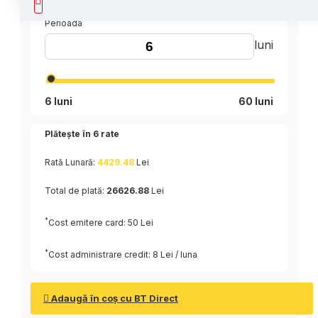
Perioada
luni
6 luni
60 luni
Plătește în
6
rate
Rată Lunară:
4429.48
Lei
Total de plată:
26626.88
Lei
*
Cost emitere card: 50 Lei
*
Cost administrare credit: 8 Lei / luna
Adaugă în coş cu BT Direct